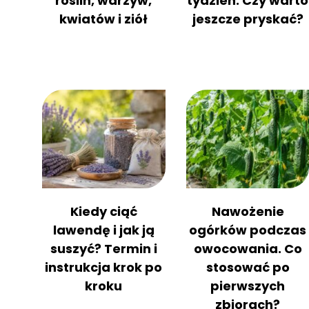
roślin, warzyw,
tydzień. Czy warto
kwiatów i ziół
jeszcze pryskać?
Kiedy ciąć
Nawożenie
lawendę i jak ją
ogórków podczas
suszyć? Termin i
owocowania. Co
instrukcja krok po
stosować po
kroku
pierwszych
zbiorach?