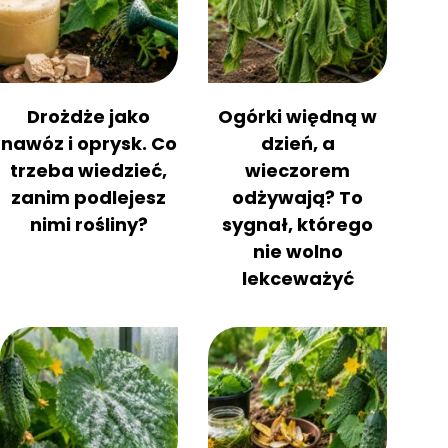
Drożdże jako
Ogórki więdną w
nawóz i oprysk. Co
dzień, a
trzeba wiedzieć,
wieczorem
zanim podlejesz
odżywają? To
nimi rośliny?
sygnał, którego
nie wolno
lekceważyć