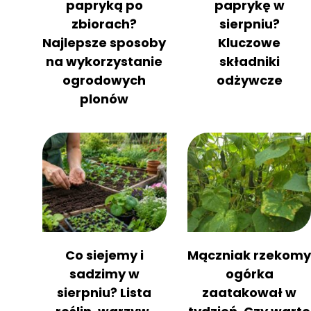
papryką po
paprykę w
zbiorach?
sierpniu?
Najlepsze sposoby
Kluczowe
na wykorzystanie
składniki
ogrodowych
odżywcze
plonów
Co siejemy i
Mączniak rzekom
sadzimy w
ogórka
sierpniu? Lista
zaatakował w