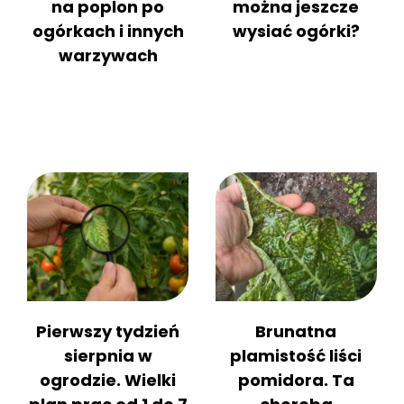
na poplon po
można jeszcze
ogórkach i innych
wysiać ogórki?
warzywach
y
Pierwszy tydzień
Brunatna
sierpnia w
plamistość liści
ogrodzie. Wielki
pomidora. Ta