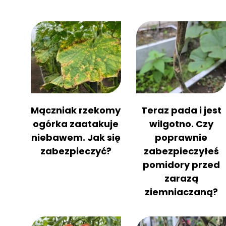
Mączniak rzekomy
Teraz pada i jest
ogórka zaatakuje
wilgotno. Czy
niebawem. Jak się
poprawnie
zabezpieczyć?
zabezpieczyłeś
pomidory przed
zarazą
ziemniaczaną?