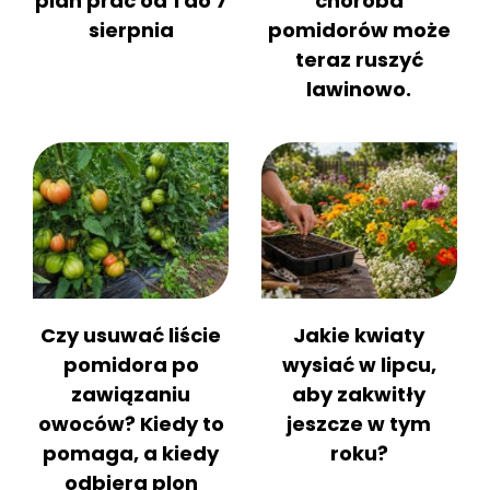
plan prac od 1 do 7
choroba
sierpnia
pomidorów może
teraz ruszyć
lawinowo.
Czy usuwać liście
Jakie kwiaty
pomidora po
wysiać w lipcu,
zawiązaniu
aby zakwitły
owoców? Kiedy to
jeszcze w tym
pomaga, a kiedy
roku?
odbiera plon