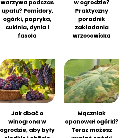
warzywa podczas
w ogrodzie?
upału? Pomidory,
Praktyczny
ogórki, papryka,
poradnik
cukinia, dynia i
zakładania
fasola
wrzosowiska
Jak dbać o
Mączniak
winogrona w
opanował ogórki?
ogrodzie, aby były
Teraz możesz