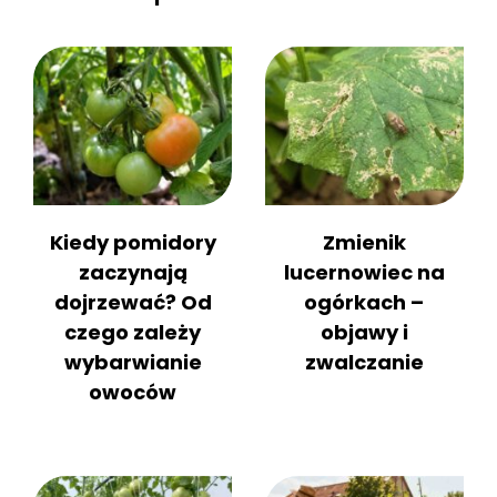
Kiedy pomidory
Zmienik
zaczynają
lucernowiec na
dojrzewać? Od
ogórkach –
czego zależy
objawy i
wybarwianie
zwalczanie
owoców