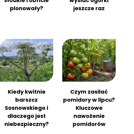
słodkie i obficie
wysiać ogórki
plonowały?
jeszcze raz
Kiedy kwitnie
Czym zasilać
barszcz
pomidory w lipcu?
Sosnowskiego i
Kluczowe
dlaczego jest
nawożenie
niebezpieczny?
pomidorów