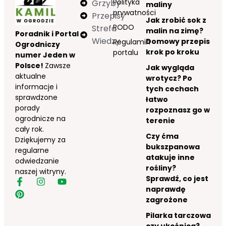
Polityka
Grzyby
maliny
prywatności
Przepisy
Jak zrobić sok z
RODO
Strefa
malin na zimę?
Poradnik i Portal
Wiedzy
Domowy przepis
Regulamin
Ogrodniczy
krok po kroku
portalu
numer Jeden w
Polsce!
Zawsze
Jak wygląda
aktualne
wrotycz? Po
informacje i
tych cechach
sprawdzone
łatwo
porady
rozpoznasz go w
ogrodnicze na
terenie
cały rok.
Czy ćma
Dziękujemy za
bukszpanowa
regularne
atakuje inne
odwiedzanie
rośliny?
naszej witryny.
Sprawdź, co jest
naprawdę
zagrożone
Pilarka tarczowa
czy ukośnica?