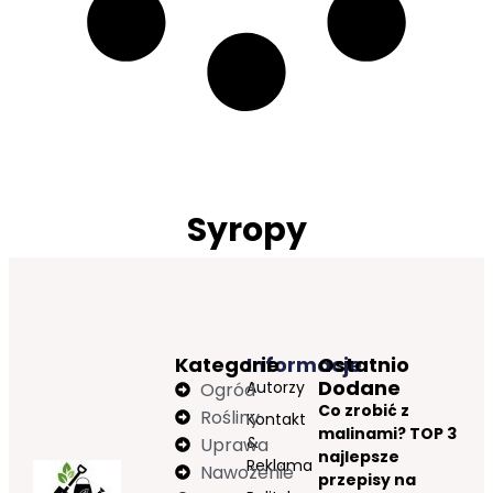
Syropy
Kategorie
Informacje
Ostatnio
Dodane
Autorzy
Ogród
Co zrobić z
Rośliny
Kontakt
malinami? TOP 3
&
Uprawa
najlepsze
Reklama
Nawożenie
przepisy na