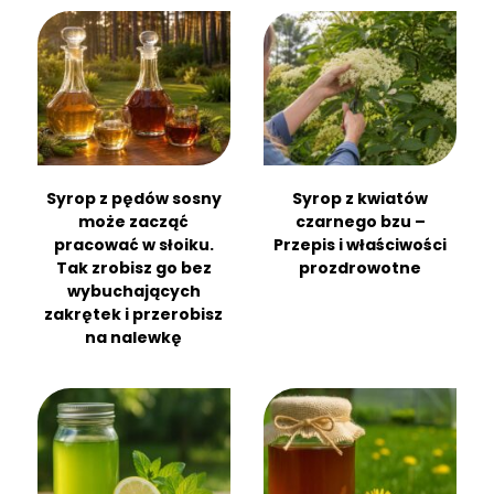
Syrop z pędów sosny
Syrop z kwiatów
może zacząć
czarnego bzu –
pracować w słoiku.
Przepis i właściwości
Tak zrobisz go bez
prozdrowotne
wybuchających
zakrętek i przerobisz
na nalewkę