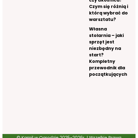
Czym się różnią i
którą wybrać do
warsztatu?
Własna
stolarnia – jaki
sprzęt jest
niezbędny na
start?
Kompletny
przewodnik dla
początkujących
© Kamil w Ogrodzie 2025-2026r. | Wszelkie Prawa