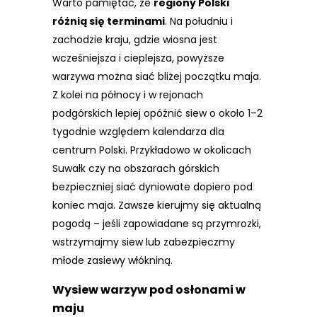
Warto pamiętać, że
regiony Polski
różnią się terminami
. Na południu i
zachodzie kraju, gdzie wiosna jest
wcześniejsza i cieplejsza, powyższe
warzywa można siać bliżej początku maja.
Z kolei na północy i w rejonach
podgórskich lepiej opóźnić siew o około 1–2
tygodnie względem kalendarza dla
centrum Polski. Przykładowo w okolicach
Suwałk czy na obszarach górskich
bezpieczniej siać dyniowate dopiero pod
koniec maja. Zawsze kierujmy się aktualną
pogodą – jeśli zapowiadane są przymrozki,
wstrzymajmy siew lub zabezpieczmy
młode zasiewy włókniną.
Wysiew warzyw
pod osłonami
w
maju