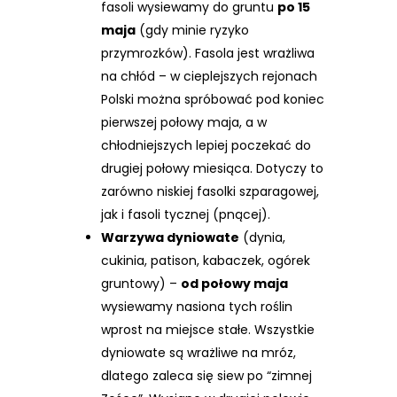
fasoli wysiewamy do gruntu
po 15
maja
(gdy minie ryzyko
przymrozków). Fasola jest wrażliwa
na chłód – w cieplejszych rejonach
Polski można spróbować pod koniec
pierwszej połowy maja, a w
chłodniejszych lepiej poczekać do
drugiej połowy miesiąca. Dotyczy to
zarówno niskiej fasolki szparagowej,
jak i fasoli tycznej (pnącej).
Warzywa dyniowate
(dynia,
cukinia, patison, kabaczek, ogórek
gruntowy) –
od połowy maja
wysiewamy nasiona tych roślin
wprost na miejsce stałe. Wszystkie
dyniowate są wrażliwe na mróz,
dlatego zaleca się siew po “zimnej