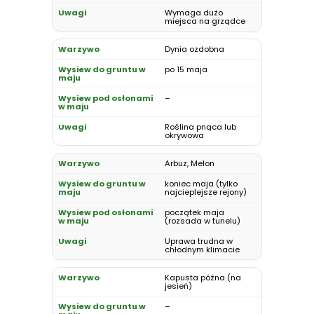
Wymaga dużo
miejsca na grządce
Dynia ozdobna
po 15 maja
–
Roślina pnąca lub
okrywowa
Arbuz, Melon
koniec maja (tylko
najcieplejsze rejony)
początek maja
(rozsada w tunelu)
Uprawa trudna w
chłodnym klimacie
Kapusta późna (na
jesień)
–