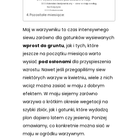
Kalendarz biodynamiczny – siew w maju według
faz Księżyca
Podsumowanie
Pozostałe miesiące:
Maj w warzywniku to czas intensywnego
siewu zarówno dla gatunków wysiewanych
wprost do gruntu
, jak i tych, które
jeszcze na początku miesiąca warto
wysiać
pod osłonami
dla przyspieszenia
wzrostu. Nawet jeśli przegapiliśmy siew
niektórych warzyw w kwietniu, wiele z nich
wciąż można zasiać w maju z dobrym
efektem. W maju siejemy zarówno
warzywa o krótkim okresie wegetacji na
szybki zbiór, jak i gatunki, które wydadzą
plon dopiero latem czy jesienią. Poniżej
omawiamy, co konkretnie można siać w
maju w ogródku warzywnym.