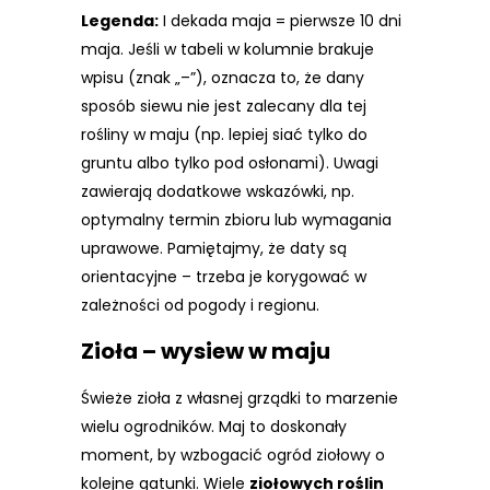
Legenda:
I dekada maja = pierwsze 10 dni
maja. Jeśli w tabeli w kolumnie brakuje
wpisu (znak „–”), oznacza to, że dany
sposób siewu nie jest zalecany dla tej
rośliny w maju (np. lepiej siać tylko do
gruntu albo tylko pod osłonami). Uwagi
zawierają dodatkowe wskazówki, np.
optymalny termin zbioru lub wymagania
uprawowe. Pamiętajmy, że daty są
orientacyjne – trzeba je korygować w
zależności od pogody i regionu.
Zioła – wysiew w maju
Świeże zioła z własnej grządki to marzenie
wielu ogrodników. Maj to doskonały
moment, by wzbogacić ogród ziołowy o
kolejne gatunki. Wiele
ziołowych roślin