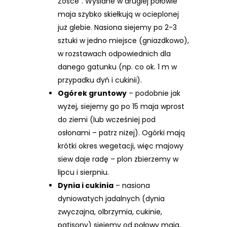
Zośce”. Wysiane w drugiej połowie
maja szybko skiełkują w ocieplonej
już glebie. Nasiona siejemy po 2-3
sztuki w jedno miejsce (gniazdkowo),
w rozstawach odpowiednich dla
danego gatunku (np. co ok. 1 m w
przypadku dyń i cukinii).
Ogórek gruntowy
– podobnie jak
wyżej, siejemy go po 15 maja wprost
do ziemi (lub wcześniej pod
osłonami – patrz niżej). Ogórki mają
krótki okres wegetacji, więc majowy
siew daje radę – plon zbierzemy w
lipcu i sierpniu.
Dynia i cukinia
– nasiona
dyniowatych jadalnych (dynia
zwyczajna, olbrzymia, cukinie,
patisony) siejemy od połowy maja.