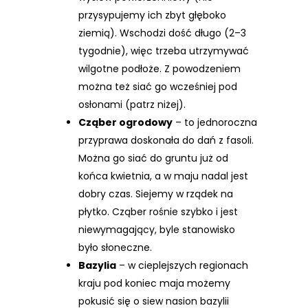
przysypujemy ich zbyt głęboko
ziemią). Wschodzi dość długo (2–3
tygodnie), więc trzeba utrzymywać
wilgotne podłoże. Z powodzeniem
można też siać go wcześniej pod
osłonami (patrz niżej).
Cząber ogrodowy
– to jednoroczna
przyprawa doskonała do dań z fasoli.
Można go siać do gruntu już od
końca kwietnia, a w maju nadal jest
dobry czas. Siejemy w rządek na
płytko. Cząber rośnie szybko i jest
niewymagający, byle stanowisko
było słoneczne.
Bazylia
– w cieplejszych regionach
kraju pod koniec maja możemy
pokusić się o siew nasion bazylii