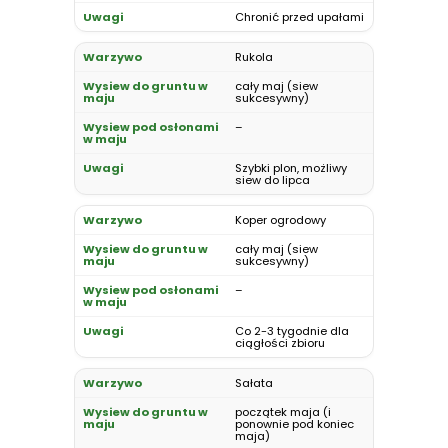
Chronić przed upałami
Rukola
cały maj (siew
sukcesywny)
–
Szybki plon, możliwy
siew do lipca
Koper ogrodowy
cały maj (siew
sukcesywny)
–
Co 2-3 tygodnie dla
ciągłości zbioru
Sałata
początek maja (i
ponownie pod koniec
maja)