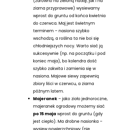
(zarówno na zieloną natkę, jak i na
ziarna przyprawowe) wysiewamy
wprost do gruntu od końca kwietnia
do czerwca. Maj jest świetnym
terminem – nasiona szybko
wschodzą, a roślina ta nie boi się
chłodniejszych nocy. Warto siać ją
sukcesywnie (np. na początku i pod
koniec maja), bo kolendra dość
szybko zakwita i zamienia się w
nasiona. Majowe siewy zapewnią
zbiory liści w czerwcu, a ziarna
późnym latem.
Majeranek
– jako zioło jednoroczne,
majeranek ogrodowy możemy siać
po 15 maja
wprost do gruntu (gdy
jest ciepło). Ma drobne nasionka –
wysiew powierzchniowy (nie