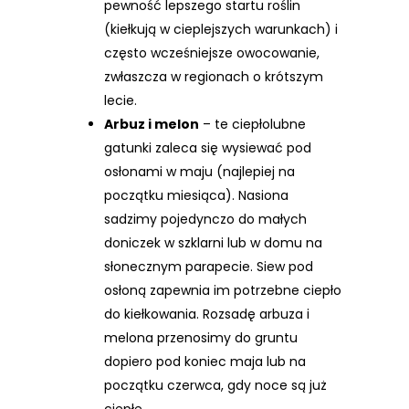
pewność lepszego startu roślin
(kiełkują w cieplejszych warunkach) i
często wcześniejsze owocowanie,
zwłaszcza w regionach o krótszym
lecie.
Arbuz i melon
– te ciepłolubne
gatunki zaleca się wysiewać pod
osłonami w maju (najlepiej na
początku miesiąca). Nasiona
sadzimy pojedynczo do małych
doniczek w szklarni lub w domu na
słonecznym parapecie. Siew pod
osłoną zapewnia im potrzebne ciepło
do kiełkowania. Rozsadę arbuza i
melona przenosimy do gruntu
dopiero pod koniec maja lub na
początku czerwca, gdy noce są już
ciepłe.