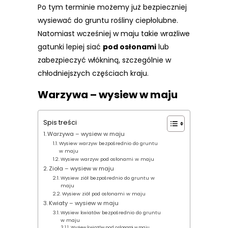
Po tym terminie możemy już bezpieczniej
wysiewać do gruntu rośliny ciepłolubne.
Natomiast wcześniej w maju takie wrażliwe
gatunki lepiej siać
pod osłonami
lub
zabezpieczyć włókniną, szczególnie w
chłodniejszych częściach kraju.
Warzywa – wysiew w maju
Spis treści
Warzywa – wysiew w maju
Wysiew warzyw bezpośrednio do gruntu
w maju
Wysiew warzyw pod osłonami w maju
Zioła – wysiew w maju
Wysiew ziół bezpośrednio do gruntu w
maju
Wysiew ziół pod osłonami w maju
Kwiaty – wysiew w maju
Wysiew kwiatów bezpośrednio do gruntu
w maju
Wysiew kwiatów pod osłonami w maju