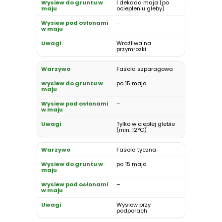
I dekada maja (po
ociepleniu gleby)
–
Wrażliwa na
przymrozki
Fasola szparagowa
po 15 maja
–
Tylko w ciepłej glebie
(min. 12°C)
Fasola tyczna
po 15 maja
–
Wysiew przy
podporach