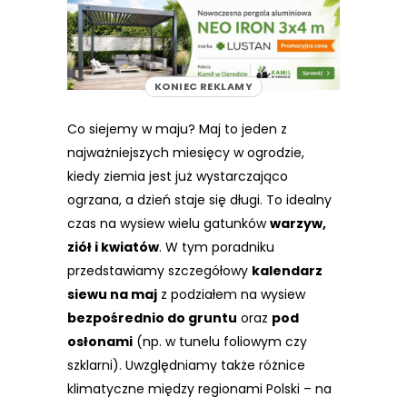
REKLAMA
KONIEC REKLAMY
Co siejemy w maju? Maj to jeden z
najważniejszych miesięcy w ogrodzie,
kiedy ziemia jest już wystarczająco
ogrzana, a dzień staje się długi. To idealny
czas na wysiew wielu gatunków
warzyw,
ziół i kwiatów
. W tym poradniku
przedstawiamy szczegółowy
kalendarz
siewu na maj
z podziałem na wysiew
bezpośrednio do gruntu
oraz
pod
osłonami
(np. w tunelu foliowym czy
szklarni). Uwzględniamy także różnice
klimatyczne między regionami Polski – na