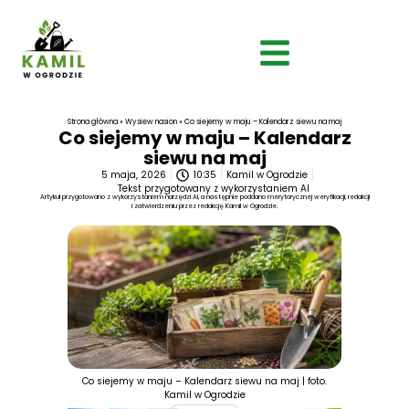
Strona główna
»
Wysiew nasion
»
Co siejemy w maju – Kalendarz siewu na maj
Co siejemy w maju – Kalendarz
siewu na maj
5 maja, 2026
10:35
Kamil w Ogrodzie
Tekst przygotowany z wykorzystaniem AI
Artykuł przygotowano z wykorzystaniem narzędzi AI, a następnie poddano merytorycznej weryfikacji, redakcji
i zatwierdzeniu przez redakcję Kamil w Ogrodzie.
Co siejemy w maju – Kalendarz siewu na maj | foto.
Kamil w Ogrodzie