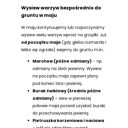
Wysiew warzyw
bezpośrednio do
gruntu
w maju
W maju kontynuujemy lub rozpoczynamy
wysiew wielu warzyw wprost na grządki. Już
od początku maja
(gdy gleba rozmarzła i
lekko się ogrzała) siejemy do gruntu m.in.:
Marchew (późne odmiany)
– np.
odmiany na zbiór jesienny. Wysiew
na początku maja zapewni plony
pod koniec lata i jesienią.
Burak ćwikłowy (średnio późne
odmiany)
– siew w pierwszej
połowie maja pozwoli uzyskać buraki
do przechowywania jesienią.
Pietruszka korzeniowa i naciowa
– jeśli nie zdążyliśmy wysiać