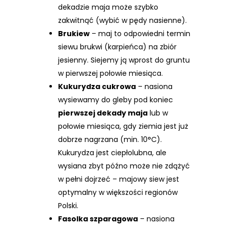
dekadzie maja może szybko
zakwitnąć (wybić w pędy nasienne).
Brukiew
– maj to odpowiedni termin
siewu brukwi (karpieńca) na zbiór
jesienny. Siejemy ją wprost do gruntu
w pierwszej połowie miesiąca.
Kukurydza cukrowa
– nasiona
wysiewamy do gleby pod koniec
pierwszej dekady maja
lub w
połowie miesiąca, gdy ziemia jest już
dobrze nagrzana (min. 10°C).
Kukurydza jest ciepłolubna, ale
wysiana zbyt późno może nie zdążyć
w pełni dojrzeć – majowy siew jest
optymalny w większości regionów
Polski.
Fasolka szparagowa
– nasiona