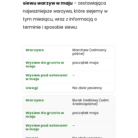
siewu warzyw w maju
– zestawiająca
najważniejsze warzywa, które siejemy w
tym miesiącu, wraz z informacją o
terminie i sposobie siewu:
Marchew (odmiany
późne)
początek maja
–
Na zbiór jesienny
Burak ćwikłowy (odm.
średniopóźne)
początek maja
–
Na zbiór jesienny