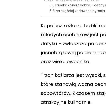
Tabela: Koźlarz babka – cechy
Najczęściej zadawane pytania
Kapelusz koźlarza babki m
młodych osobników jest półk
dotyku – zwłaszcza po deszc
jasnobrązowej po ciemnobr
oraz wieku owocnika.
Trzon koźlarza jest wysoki
które stanowią ważną cech
sobowtórów. Z czasem staje 
atrakcyjne kulinarnie.