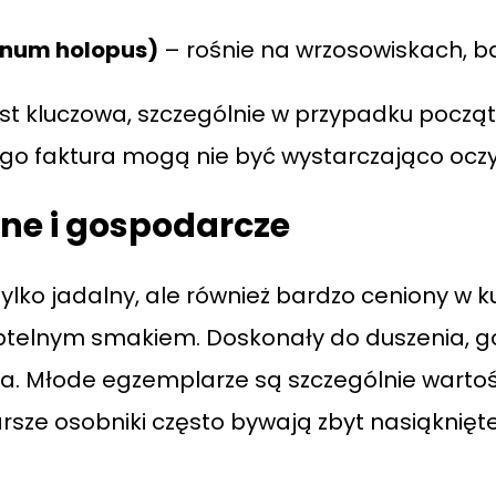
inum holopus)
– rośnie na wrzosowiskach, ba
est kluczowa, szczególnie w przypadku począt
ego faktura mogą nie być wystarczająco oczy
rne i gospodarcze
tylko jadalny, ale również bardzo ceniony w k
btelnym smakiem. Doskonały do duszenia, g
ia. Młode egzemplarze są szczególnie warto
arsze osobniki często bywają zbyt nasiąknięt