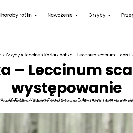
Choroby roślin
Nawożenie
Grzyby
Prze
a
»
Grzyby
»
Jadalne
»
Koźlarz babka – Leccinum scabrum – opis i
a – Leccinum sca
występowanie
26
12:35
Kamil w Ogrodzie
Tekst przygotowany z wyk
z wykorzystaniem narzędzi AI, a następnie poddano merytorycznej weryfikacji, redakcji i zatwierdzeniu przez reda