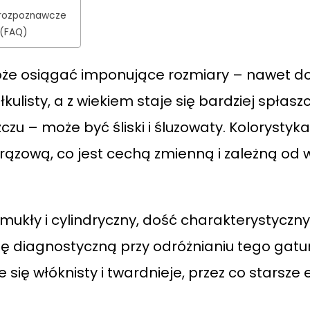
 rozpoznawcze
 (FAQ)
oże osiągać imponujące rozmiary – nawet do
ulisty, a z wiekiem staje się bardziej spłas
zu – może być śliski i śluzowaty. Kolorysty
ązową, co jest cechą zmienną i zależną od 
, smukły i cylindryczny, dość charakterystyc
ę diagnostyczną przy odróżnianiu tego gatu
się włóknisty i twardnieje, przez co starsz