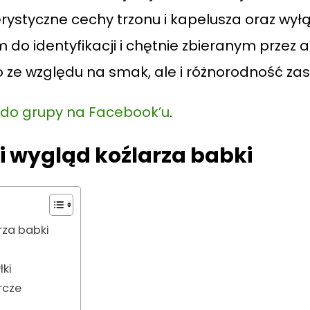
rystyczne cechy trzonu i kapelusza oraz wył
m do identyfikacji i chętnie zbieranym przez
lko ze względu na smak, ale i różnorodność z
z do grupy na Facebook’u
.
i wygląd koźlarza babki
rza babki
łki
rcze