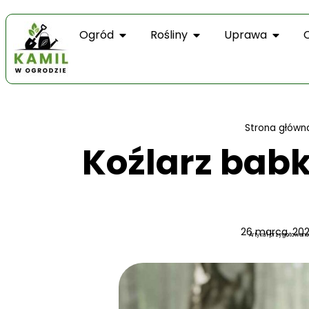
Ogród
Rośliny
Uprawa
Strona główn
Koźlarz babk
26 marca, 20
Artykuł przygotowano 