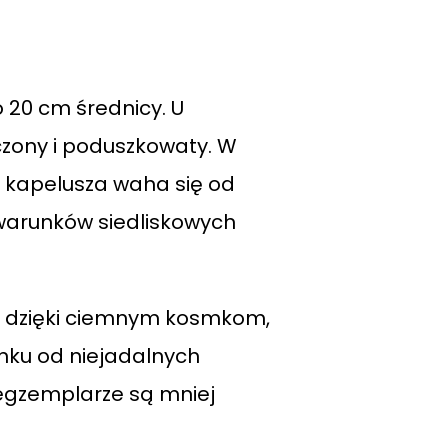
 20 cm średnicy. U
zczony i poduszkowaty. W
ka kapelusza waha się od
warunków siedliskowych
zny dzięki ciemnym kosmkom,
nku od niejadalnych
e egzemplarze są mniej