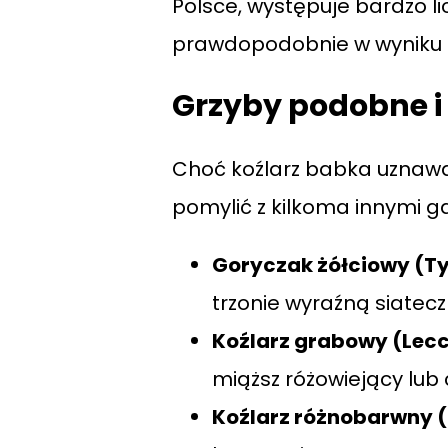
Polsce, występuje bardzo lic
prawdopodobnie w wyniku i
Grzyby podobne i
Choć koźlarz babka uznawan
pomylić z kilkoma innymi g
Goryczak żółciowy (Tyl
trzonie wyraźną siatec
Koźlarz grabowy (Le
miąższ różowiejący lub 
Koźlarz różnobarwny (