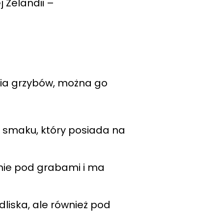
j Zelandii –
nia grzybów, można go
m smaku, który posiada na
nie pod grabami i ma
dliska, ale również pod