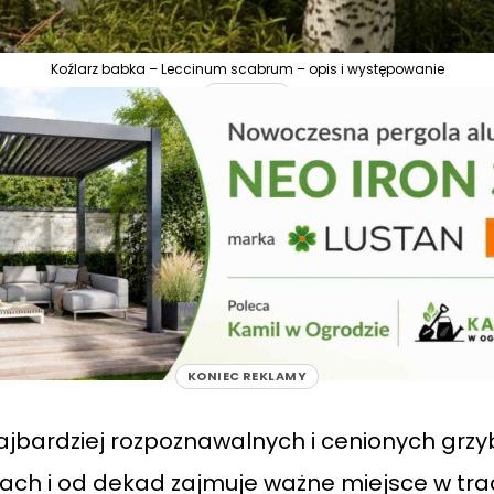
Koźlarz babka – Leccinum scabrum – opis i występowanie
REKLAMA
KONIEC REKLAMY
ajbardziej rozpoznawalnych i cenionych grz
ach i od dekad zajmuje ważne miejsce w trad