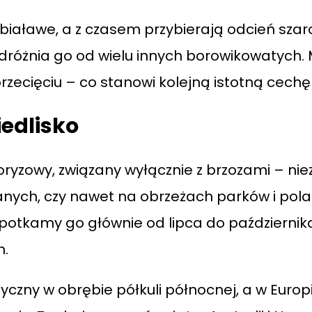
białawe, a z czasem przybierają odcień szar
dróżnia go od wielu innych borowikowatych. 
przecięciu – co stanowi kolejną istotną cech
edlisko
ryzowy, związany wyłącznie z brzozami – niez
anych, czy nawet na obrzeżach parków i polan.
 Spotkamy go głównie od lipca do październik
h.
yczny w obrębie półkuli północnej, a w Europ