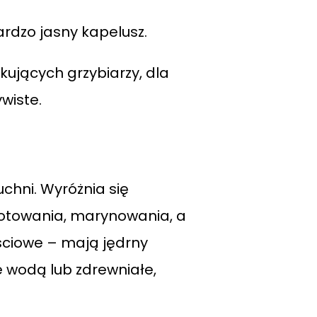
rdzo jasny kapelusz.
kujących grzybiarzy, dla
wiste.
uchni. Wyróżnia się
otowania, marynowania, a
ściowe – mają jędrny
e wodą lub zdrewniałe,