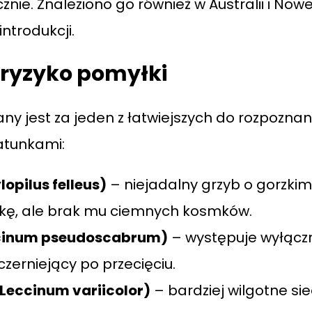
znie. Znaleziono go również w Australii i Nowe
ntrodukcji.
 ryzyko pomyłki
y jest za jeden z łatwiejszych do rozpozna
atunkami:
opilus felleus)
– niejadalny grzyb o gorzki
zkę, ale brak mu ciemnych kosmków.
ccinum pseudoscabrum)
– występuje wyłącz
czerniejący po przecięciu.
Leccinum variicolor)
– bardziej wilgotne sie