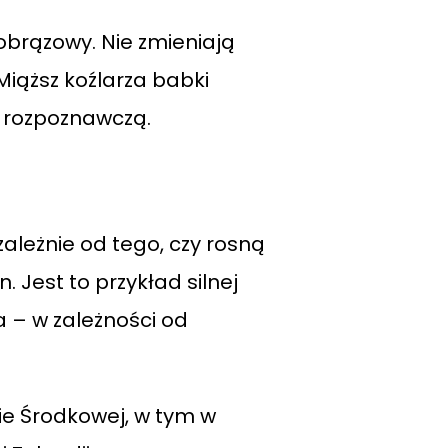
obrązowy. Nie zmieniają
Miąższ koźlarza babki
ę rozpoznawczą.
ależnie od tego, czy rosną
 Jest to przykład silnej
a – w zależności od
ie Środkowej, w tym w