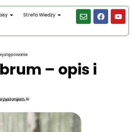
pisy
Strefa Wiedzy
 występowanie
brum – opis i
orzystaniem AI
kcję Kamil w Ogrodzie.