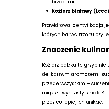
brzozami.
Koźlarz białawy (Lecc
Prawidłowa identyfikacja j
których barwa trzonu czy j
Znaczenie kulina
Koźlarz babka to grzyb nie 
delikatnym aromatem i su
przede wszystkim – suszen
miąższ i wyrazisty smak. St
przez co lepiej ich unikać.