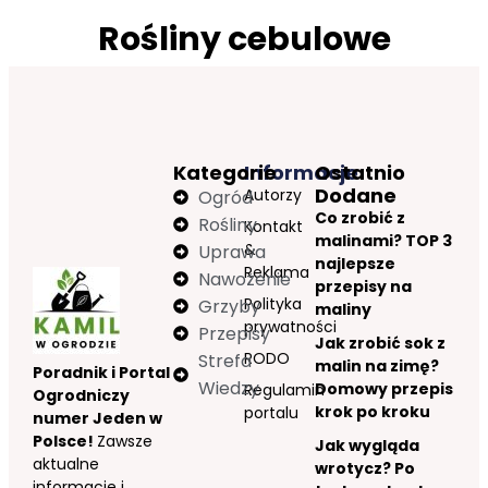
Rośliny cebulowe
Kategorie
Informacje
Ostatnio
Dodane
Autorzy
Ogród
Co zrobić z
Rośliny
Kontakt
malinami? TOP 3
&
Uprawa
najlepsze
Reklama
Nawożenie
przepisy na
Polityka
Grzyby
maliny
prywatności
Przepisy
Jak zrobić sok z
RODO
Strefa
malin na zimę?
Poradnik i Portal
Wiedzy
Domowy przepis
Regulamin
Ogrodniczy
krok po kroku
portalu
numer Jeden w
Polsce!
Zawsze
Jak wygląda
aktualne
wrotycz? Po
informacje i