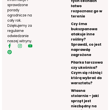
tych cechach
sprawdzone
łatwo
porady
rozpoznasz go w
ogrodnicze na
terenie
cały rok.
Czy ćma
Dziękujemy za
bukszpanowa
regularne
atakuje inne
odwiedzanie
rośliny?
naszej witryny.
Sprawdź, co jest
naprawdę
zagrożone
Pilarka tarczowa
czy ukośnica?
Czym się różnią i
którą wybrać do
warsztatu?
Własna
stolarnia – jaki
sprzęt jest
niezbędny na