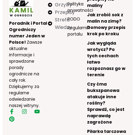
Polityka
Grzyby
maliny
prywatności
Przepisy
Jak zrobić sok z
RODO
Strefa
malin na zimę?
Poradnik i Portal
Wiedzy
Domowy przepis
Regulamin
Ogrodniczy
krok po kroku
portalu
numer Jeden w
Polsce!
Zawsze
Jak wygląda
aktualne
wrotycz? Po
informacje i
tych cechach
sprawdzone
łatwo
porady
rozpoznasz go w
ogrodnicze na
terenie
cały rok.
Czy ćma
Dziękujemy za
bukszpanowa
regularne
atakuje inne
odwiedzanie
rośliny?
naszej witryny.
Sprawdź, co jest
naprawdę
zagrożone
Pilarka tarczowa