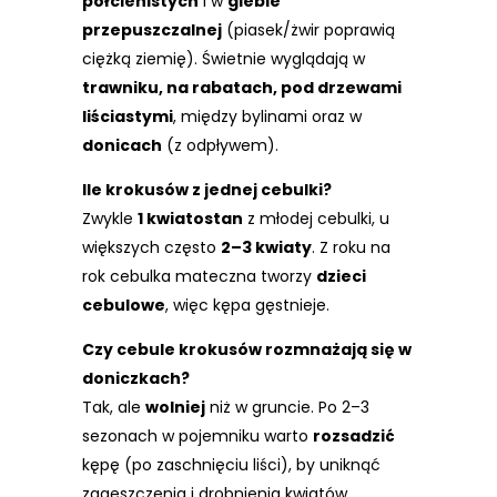
półcienistych
i w
glebie
przepuszczalnej
(piasek/żwir poprawią
ciężką ziemię). Świetnie wyglądają w
trawniku, na rabatach, pod drzewami
liściastymi
, między bylinami oraz w
donicach
(z odpływem).
Ile krokusów z jednej cebulki?
Zwykle
1 kwiatostan
z młodej cebulki, u
większych często
2–3 kwiaty
. Z roku na
rok cebulka mateczna tworzy
dzieci
cebulowe
, więc kępa gęstnieje.
Czy cebule krokusów rozmnażają się w
doniczkach?
Tak, ale
wolniej
niż w gruncie. Po 2–3
sezonach w pojemniku warto
rozsadzić
kępę (po zaschnięciu liści), by uniknąć
zagęszczenia i drobnienia kwiatów.