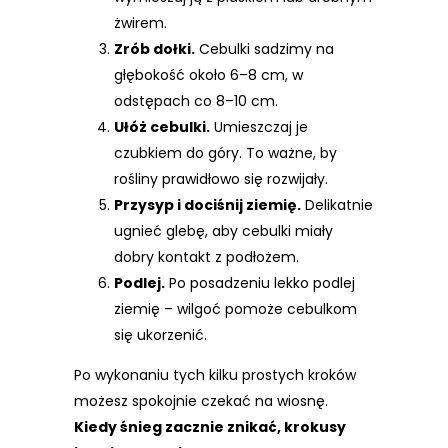
żwirem.
Zrób dołki.
Cebulki sadzimy na
głębokość około 6–8 cm, w
odstępach co 8–10 cm.
Ułóż cebulki.
Umieszczaj je
czubkiem do góry. To ważne, by
rośliny prawidłowo się rozwijały.
Przysyp i dociśnij ziemię.
Delikatnie
ugnieć glebę, aby cebulki miały
dobry kontakt z podłożem.
Podlej.
Po posadzeniu lekko podlej
ziemię – wilgoć pomoże cebulkom
się ukorzenić.
Po wykonaniu tych kilku prostych kroków
możesz spokojnie czekać na wiosnę.
Kiedy śnieg zacznie znikać, krokusy