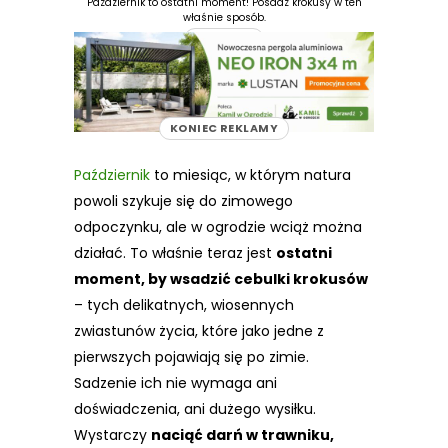
Październik to ostatni moment! Posadź krokusy w ten
właśnie sposób.
REKLAMA
KONIEC REKLAMY
Październik
to miesiąc, w którym natura
powoli szykuje się do zimowego
odpoczynku, ale w ogrodzie wciąż można
działać. To właśnie teraz jest
ostatni
moment, by wsadzić cebulki krokusów
– tych delikatnych, wiosennych
zwiastunów życia, które jako jedne z
pierwszych pojawiają się po zimie.
Sadzenie ich nie wymaga ani
doświadczenia, ani dużego wysiłku.
Wystarczy
naciąć darń w trawniku,