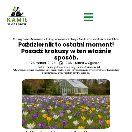
Strona główna
»
Baza roślin
»
Rośliny cebulowe
»
Krokusy
»
Październik to ostatni moment! Posadź krokusy
Październik to ostatni moment!
Posadź krokusy w ten właśnie
sposób.
26 marca, 2026
12:35
Kamil w Ogrodzie
Tekst przygotowany z wykorzystaniem AI
Artykuł przygotowano z wykorzystaniem narzędzi AI, a następnie poddano merytorycznej weryfikacji, redakcji
i zatwierdzeniu przez redakcję Kamil w Ogrodzie.