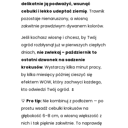
delikatnie ją podważyć, wsunąć
cebulki i lekko udeptać ziemię
. Trawnik
pozostaje nienaruszony, a wiosną
zakwitnie prawdziwym dywanem kolorów.
Jeśli kochasz wiosnę i chcesz, by Twój
ogród rozbłysnął już w pierwszych ciepłych
dniach,
nie zwlekaj – październik to
ostatni dzwonek na sadzenie
krokusów
. Wystarczy kilka minut pracy,
by kilka miesięcy później cieszyć się
efektem WOW, który zachwyci każdego,
kto odwiedzi Twój ogród. 🌷
💡
Pro tip:
Nie kombinuj z podłożem — po
prostu wsadź cebulki krokusów na
głębokość 6–8 cm, a wiosną większość z
nich i tak pięknie zakwitnie. To naprawdę