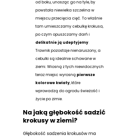
od boku, unosząc go na tyle, by
powstała niewielka szczelina w
miejscu przecięcia cięć. To właśnie
tam umieszczamy cebulkę krokusa,
po czym opuszczamy darń i
delikatnie ją udeptyjemy
.
Trawnik pozostaje nienaruszony, a
cebulki są idealnie schowane w
ziemi. Wiosną z tych niewidocznych
teraz miejsc wyrosną
pierwsze
kolorowe kwiaty
, które
wprowadzą do ogrodu świeżość i
życie po zimie.
Na jaką głębokość sadzić
krokusy w ziemi?
Głębokość sadzenia krokusów ma