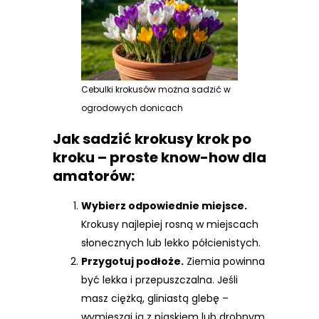
Cebulki krokusów można sadzić w
ogrodowych donicach
Jak sadzić krokusy krok po
kroku – proste know-how dla
amatorów:
Wybierz odpowiednie miejsce.
Krokusy najlepiej rosną w miejscach
słonecznych lub lekko półcienistych.
Przygotuj podłoże.
Ziemia powinna
być lekka i przepuszczalna. Jeśli
masz ciężką, gliniastą glebę –
wymieszaj ją z piaskiem lub drobnym