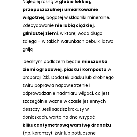
Najlepiej rosną w
glebie lekkiej,
przepuszczalnej i umiarkowanie
wilgotnej
, bogatej w składniki mineralne.
Zdecydowanie
nie lubią ciężkiej,
gliniastej ziemi
, w której woda długo
zalega – w takich warunkach cebulki łatwo
gniją.
Idealnym podłożem będzie
mieszanka
ziemi ogrodowej, piasku i kompostu
w
proporcji 2:1:1. Dodatek piasku lub drobnego
żwiru poprawia napowietrzenie i
odprowadzanie nadmiaru wilgoci, co jest
szczególnie ważne w czasie jesiennych
deszczy. Jeśli sadzisz krokusy w
doniczkach, warto na dno wsypać
kilkucentymetrową warstwę drenażu
(np. keramzyt, żwir lub potłuczone