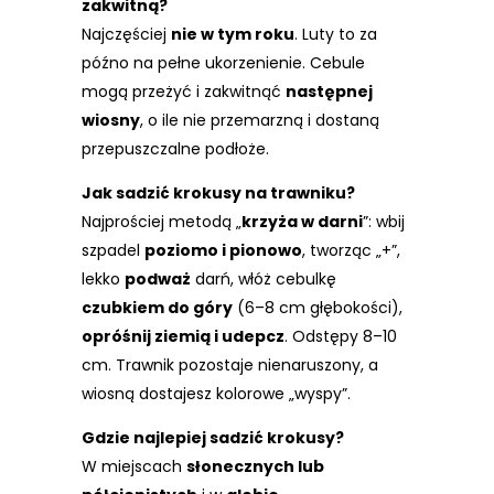
zakwitną?
Najczęściej
nie w tym roku
. Luty to za
późno na pełne ukorzenienie. Cebule
mogą przeżyć i zakwitnąć
następnej
wiosny
, o ile nie przemarzną i dostaną
przepuszczalne podłoże.
Jak sadzić krokusy na trawniku?
Najprościej metodą „
krzyża w darni
”: wbij
szpadel
poziomo i pionowo
, tworząc „+”,
lekko
podważ
darń, włóż cebulkę
czubkiem do góry
(6–8 cm głębokości),
opróśnij ziemią i udepcz
. Odstępy 8–10
cm. Trawnik pozostaje nienaruszony, a
wiosną dostajesz kolorowe „wyspy”.
Gdzie najlepiej sadzić krokusy?
W miejscach
słonecznych lub