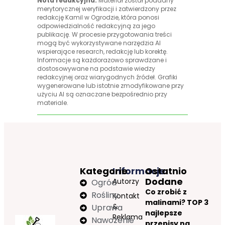
Nota redakcyjna:
Materiał został poddany
merytorycznej weryfikacji i zatwierdzony przez
redakcję Kamil w Ogrodzie, która ponosi
odpowiedzialność redakcyjną za jego
publikację. W procesie przygotowania treści
mogą być wykorzystywane narzędzia AI
wspierające research, redakcję lub korektę.
Informacje są każdorazowo sprawdzane i
dostosowywane na podstawie wiedzy
redakcyjnej oraz wiarygodnych źródeł. Grafiki
wygenerowane lub istotnie zmodyfikowane przy
użyciu AI są oznaczane bezpośrednio przy
materiale.
Kategorie
Informacje
Ostatnio
Dodane
Autorzy
Ogród
Co zrobić z
Rośliny
Kontakt
malinami? TOP 3
&
Uprawa
najlepsze
Reklama
Nawożenie
przepisy na