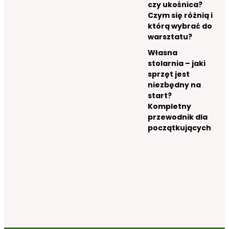
czy ukośnica?
Czym się różnią i
którą wybrać do
warsztatu?
Własna
stolarnia – jaki
sprzęt jest
niezbędny na
start?
Kompletny
przewodnik dla
początkujących