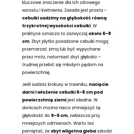
kluczowe znaczenie dla ich zdrowego
wzrostu i kwitnienia. Zasada jest prosta –
cebulki sadzimy na głębokość równą
trzykrotnej wysokości cebulki
. W
praktyce oznacza to zazwyczaj
około 6–8
cm
. Zbyt płytko posadzone cebulki mogą
przemarzać zimą lub być wypychane
przez mróz, natomiast zbyt głęboko –
trudniej przebić się młodym pędom na
powierzchnię.
Jeśli sadzisz krokusy w trawniku,
nacięcie
darni i włożenie cebulki 6–8 cm pod
powierzchnię ziemi
jest idealne. W
donicach można nieco zmniejszyć tę
głębokość do
5–6 cm
, zwłaszcza przy
mniejszych odmianach. Warto też
pamiętać, że
zbyt wilgotna gleba
szkodzi