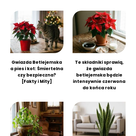
Gwiazda Betlejemska
Te składniki sprawią,
a pies i kot: Śmiertelna
że gwiazda
czy bezpieczna?
betlejemska będzie
[Fakty i Mity]
intensywnie czerwona
do końca roku