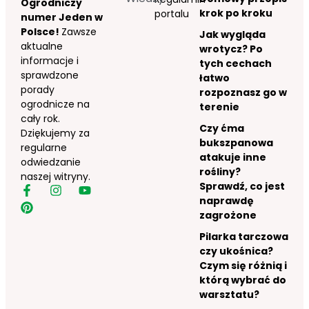
Ogrodniczy
krok po kroku
portalu
numer Jeden w
Polsce!
Zawsze
Jak wygląda
aktualne
wrotycz? Po
informacje i
tych cechach
sprawdzone
łatwo
porady
rozpoznasz go w
ogrodnicze na
terenie
cały rok.
Czy ćma
Dziękujemy za
bukszpanowa
regularne
atakuje inne
odwiedzanie
rośliny?
naszej witryny.
Sprawdź, co jest
naprawdę
zagrożone
Pilarka tarczowa
czy ukośnica?
Czym się różnią i
którą wybrać do
warsztatu?