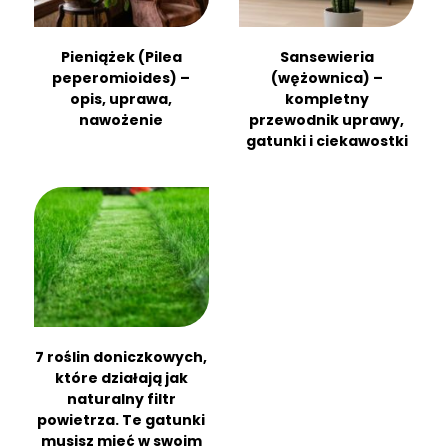
Pieniążek (Pilea
Sansewieria
peperomioides) –
(wężownica) –
opis, uprawa,
kompletny
nawożenie
przewodnik uprawy,
gatunki i ciekawostki
7 roślin doniczkowych,
które działają jak
naturalny filtr
powietrza. Te gatunki
musisz mieć w swoim