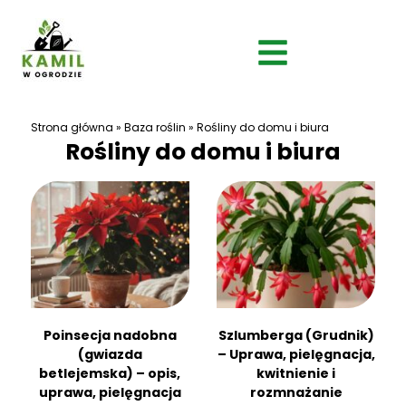
Strona główna
»
Baza roślin
»
Rośliny do domu i biura
Rośliny do domu i biura
Poinsecja nadobna
Szlumberga (Grudnik)
(gwiazda
– Uprawa, pielęgnacja,
betlejemska) – opis,
kwitnienie i
uprawa, pielęgnacja
rozmnażanie