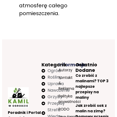
atmosferę całego
pomieszczenia.
Kategorie
Informacje
Ostatnio
Dodane
Autorzy
Ogród
Co zrobić z
Rośliny
Kontakt
malinami? TOP 3
&
Uprawa
najlepsze
Reklama
Nawożenie
przepisy na
Polityka
Grzyby
maliny
prywatności
Przepisy
Jak zrobić sok z
RODO
Strefa
malin na zimę?
Poradnik i Portal
Wiedzy
Domowy przepis
Regulamin