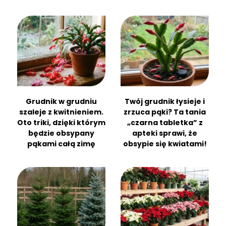
Grudnik w grudniu
Twój grudnik łysieje i
szaleje z kwitnieniem.
zrzuca pąki? Ta tania
Oto triki, dzięki którym
„czarna tabletka” z
będzie obsypany
apteki sprawi, że
pąkami całą zimę
obsypie się kwiatami!