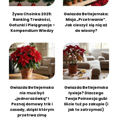
Żywa Choinka 2025:
Gwiazda Betlejemska:
Ranking Trwałości,
Misja „Przetrwanie”.
Gatunki i Pielęgnacja –
Jak cieszyć się nią aż
Kompendium Wiedzy
do wiosny?
Gwiazda Betlejemska
Gwiazda Betlejemska
nie musi być
łysieje? Dlaczego
„jednorazówką”!
Twoja Poinsecja gubi
Poznaj domowy trik i
liście tuż po zakupie (i
zasady, dzięki którym
jak to zatrzymać)
przetrwa zimę