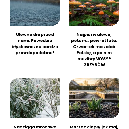
Ulewne dni przed
Najpierw ulewa,
nami. Powodzie
potem… powrót lata.
błyskawiczne bardzo
Czwartek ma zalać
prawdopodobne!
Polskę, a po nim
możliwy WYSYP
GRZYBÓW
Nadciąga mrozowe
Marzec ciepły jak maj,