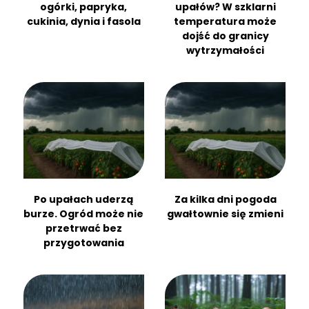
ogórki, papryka,
upałów? W szklarni
cukinia, dynia i fasola
temperatura może
dojść do granicy
wytrzymałości
Po upałach uderzą
Za kilka dni pogoda
burze. Ogród może nie
gwałtownie się zmieni
przetrwać bez
przygotowania