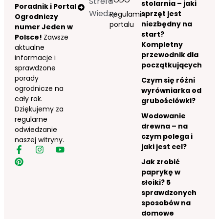
Strefa
stolarnia – jaki
Poradnik i Portal
Wiedzy
sprzęt jest
Regulamin
Ogrodniczy
niezbędny na
portalu
numer Jeden w
start?
Polsce!
Zawsze
Kompletny
aktualne
przewodnik dla
informacje i
początkujących
sprawdzone
porady
Czym się różni
ogrodnicze na
wyrówniarka od
cały rok.
grubościówki?
Dziękujemy za
Wodowanie
regularne
drewna – na
odwiedzanie
czym polega i
naszej witryny.
jaki jest cel?
Jak zrobić
paprykę w
słoiki? 5
sprawdzonych
sposobów na
domowe