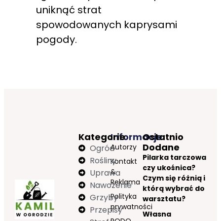
uniknąć strat
spowodowanych kaprysami
pogody.
Kategorie
Informacje
Ostatnio
Dodane
Autorzy
Ogród
Pilarka tarczowa
Rośliny
Kontakt
czy ukośnica?
&
Uprawa
Czym się różnią i
Reklama
Nawożenie
którą wybrać do
Polityka
Grzyby
warsztatu?
prywatności
Przepisy
Własna
RODO