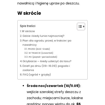
nawałnicą i higienę upraw po deszczu.
W skrócie
Spis treści
W skrócie
Gdzie i kiedy lunie najmocniej?
Plan dla ogrodu: przed, w trakcie i po
nawałnicy
PRZED (dziś–środa)
W TRAKCIE (czwartek)
PO (piątek–poniedziałek)
Grzybiarze — kiedy uderzyć do lasu?
Dzień po dniu (09–16.09): pogoda i
zadania
FAQ (ogród + grzyby)
Środa noc/czwartek (10/11.09):
wejście szerokiej strefy deszczu z
zachodu; miejscami burze, lokalne
gradziny; porywy wiatru do ok.
65