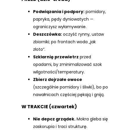
Podwiązania i podpory:
pomidory,
papryka, pędy dyniowatych —
ograniczysz wyłamywanie.
Deszczówka:
oczyść rynny, ustaw
zbiorniki; po frontach woda „jak
złoto”.
Szklarnię przewietrz
przed
opadami, by zminimalizować szok
wilgotności/temperatury.
Zbierz dojrzałe owoce
(szczególnie pomidory i śliwki), bo po
nawałnicach częściej pękają i gniją.
W TRAKCIE (czwartek)
Nie depcz grządek.
Mokra gleba się
zaskorupia i traci strukturę.