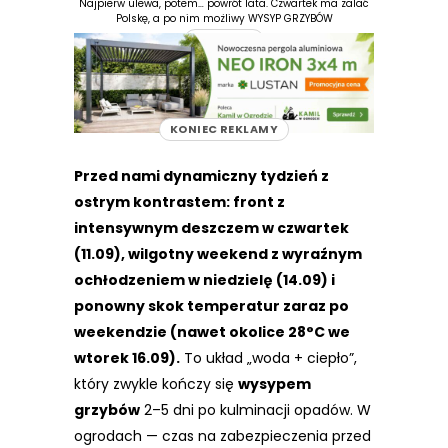
Najpierw ulewa, potem… powrót lata. Czwartek ma zalać
Polskę, a po nim możliwy WYSYP GRZYBÓW
REKLAMA
KONIEC REKLAMY
Przed nami dynamiczny tydzień z
ostrym kontrastem: front z
intensywnym deszczem w czwartek
(11.09), wilgotny weekend z wyraźnym
ochłodzeniem w niedzielę (14.09) i
ponowny skok temperatur zaraz po
weekendzie (nawet okolice 28°C we
wtorek 16.09).
To układ „woda + ciepło”,
który zwykle kończy się
wysypem
grzybów
2–5 dni po kulminacji opadów. W
ogrodach — czas na zabezpieczenia przed