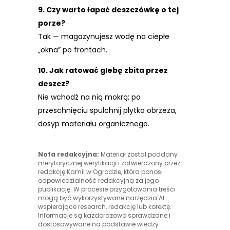
9. Czy warto łapać deszczówkę o tej
porze?
Tak — magazynujesz wodę na ciepłe
„okna” po frontach.
10. Jak ratować glebę zbita przez
deszcz?
Nie wchodź na nią mokrą; po
przeschnięciu spulchnij płytko obrzeża,
dosyp materiału organicznego.
Nota redakcyjna:
Materiał został poddany
merytorycznej weryfikacji i zatwierdzony przez
redakcję Kamil w Ogrodzie, która ponosi
odpowiedzialność redakcyjną za jego
publikację. W procesie przygotowania treści
mogą być wykorzystywane narzędzia AI
wspierające research, redakcję lub korektę.
Informacje są każdorazowo sprawdzane i
dostosowywane na podstawie wiedzy