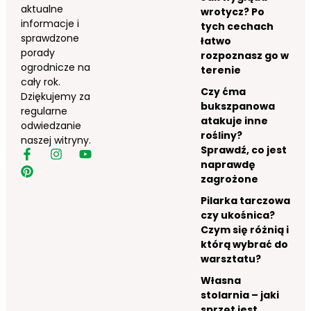
aktualne
wrotycz? Po
informacje i
tych cechach
sprawdzone
łatwo
porady
rozpoznasz go w
ogrodnicze na
terenie
cały rok.
Czy ćma
Dziękujemy za
bukszpanowa
regularne
atakuje inne
odwiedzanie
rośliny?
naszej witryny.
Sprawdź, co jest
naprawdę
zagrożone
Pilarka tarczowa
czy ukośnica?
Czym się różnią i
którą wybrać do
warsztatu?
Własna
stolarnia – jaki
sprzęt jest