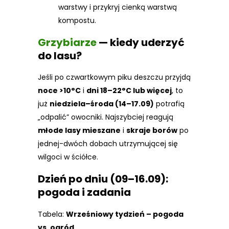
warstwy i przykryj cienką warstwą
kompostu.
Grzybiarze
— kiedy uderzyć
do lasu?
Jeśli po czwartkowym piku deszczu przyjdą
noce >10°C
i
dni 18–22°C lub więcej
, to
już
niedziela–środa (14–17.09)
potrafią
„odpalić” owocniki. Najszybciej reagują
młode lasy mieszane
i
skraje borów
po
jednej-dwóch dobach utrzymującej się
wilgoci w ściółce.
Dzień po dniu (09–16.09):
pogoda i zadania
Tabela:
Wrześniowy tydzień – pogoda
vs. ogród