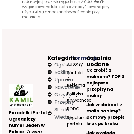
redakcyjnej oraz wiarygodnych źródeł. Grafiki
wygenerowane lub istotnie zmodyfikowane przy
użyciu AI są oznaczane bezpośrednio przy
materiale.
Kategorie
Informacje
Ostatnio
Dodane
Autorzy
Ogród
Co zrobić z
Rośliny
Kontakt
malinami? TOP 3
&
Uprawa
najlepsze
Reklama
Nawożenie
przepisy na
Polityka
Grzyby
maliny
prywatności
Przepisy
Jak zrobić sok z
RODO
Strefa
malin na zimę?
Poradnik i Portal
Wiedzy
Domowy przepis
Regulamin
Ogrodniczy
krok po kroku
portalu
numer Jeden w
Polsce!
Zawsze
Jak wygląda