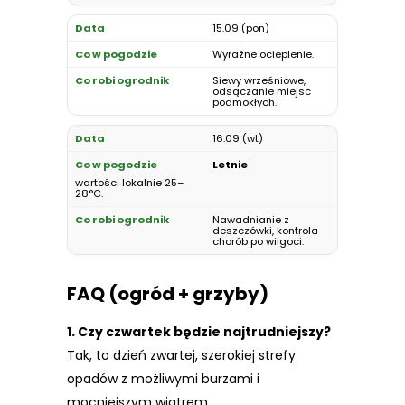
15.09 (pon)
Wyraźne ocieplenie.
Siewy wrześniowe,
odsączanie miejsc
podmokłych.
16.09 (wt)
Letnie
wartości lokalnie 25–
28°C.
Nawadnianie z
deszczówki, kontrola
chorób po wilgoci.
FAQ (ogród + grzyby)
1. Czy czwartek będzie najtrudniejszy?
Tak, to dzień zwartej, szerokiej strefy
opadów z możliwymi burzami i
mocniejszym wiatrem.