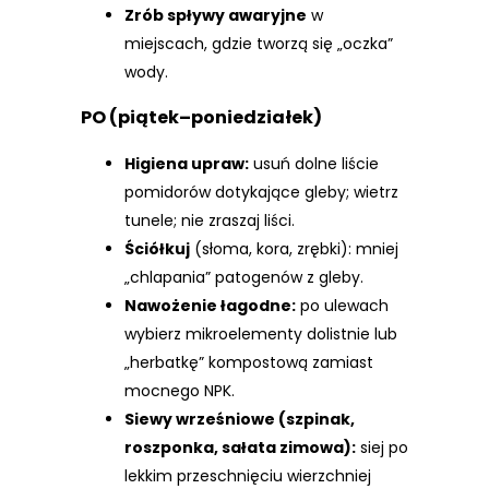
Zrób spływy awaryjne
w
miejscach, gdzie tworzą się „oczka”
wody.
PO (piątek–poniedziałek)
Higiena upraw:
usuń dolne liście
pomidorów dotykające gleby; wietrz
tunele; nie zraszaj liści.
Ściółkuj
(słoma, kora, zrębki): mniej
„chlapania” patogenów z gleby.
Nawożenie łagodne:
po ulewach
wybierz mikroelementy dolistnie lub
„herbatkę” kompostową zamiast
mocnego NPK.
Siewy wrześniowe (szpinak,
roszponka, sałata zimowa):
siej po
lekkim przeschnięciu wierzchniej