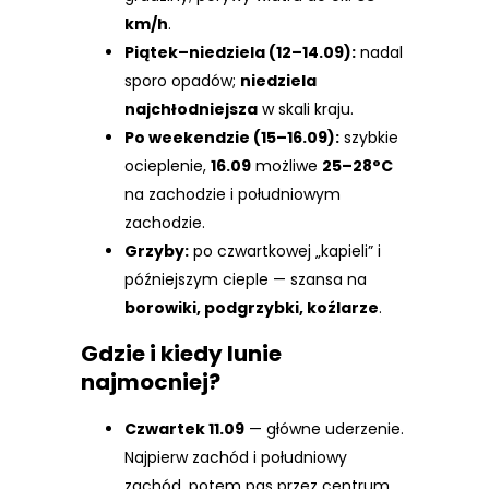
km/h
.
Piątek–niedziela (12–14.09):
nadal
sporo opadów;
niedziela
najchłodniejsza
w skali kraju.
Po weekendzie (15–16.09):
szybkie
ocieplenie,
16.09
możliwe
25–28°C
na zachodzie i południowym
zachodzie.
Grzyby:
po czwartkowej „kapieli” i
późniejszym cieple — szansa na
borowiki, podgrzybki, koźlarze
.
Gdzie i kiedy lunie
najmocniej?
Czwartek 11.09
— główne uderzenie.
Najpierw zachód i południowy
zachód, potem pas przez centrum