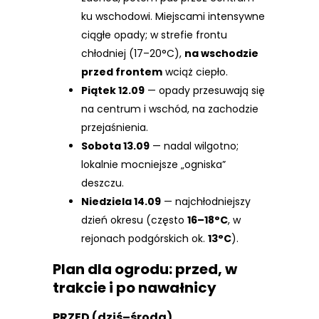
ku wschodowi. Miejscami intensywne
ciągłe opady; w strefie frontu
chłodniej (17–20°C),
na wschodzie
przed frontem
wciąż ciepło.
Piątek 12.09
— opady przesuwają się
na centrum i wschód, na zachodzie
przejaśnienia.
Sobota 13.09
— nadal wilgotno;
lokalnie mocniejsze „ogniska”
deszczu.
Niedziela 14.09
— najchłodniejszy
dzień okresu (często
16–18°C
, w
rejonach podgórskich ok.
13°C
).
Plan dla ogrodu: przed, w
trakcie i po nawałnicy
PRZED (dziś–środa)