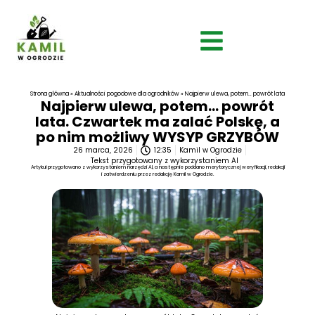
Strona główna
»
Aktualności pogodowe dla ogrodników
»
Najpierw ulewa, potem… powrót lata. Czwartek
Najpierw ulewa, potem… powrót
lata. Czwartek ma zalać Polskę, a
po nim możliwy WYSYP GRZYBÓW
26 marca, 2026
12:35
Kamil w Ogrodzie
Tekst przygotowany z wykorzystaniem AI
Artykuł przygotowano z wykorzystaniem narzędzi AI, a następnie poddano merytorycznej weryfikacji, redakcji
i zatwierdzeniu przez redakcję Kamil w Ogrodzie.