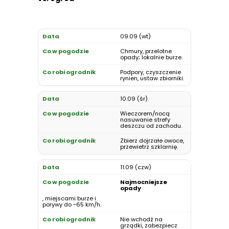
09.09 (wt)
Chmury, przelotne
opady; lokalnie burze.
Podpory, czyszczenie
rynien, ustaw zbiorniki.
10.09 (śr)
Wieczorem/nocą
nasuwanie strefy
deszczu od zachodu.
Zbierz dojrzałe owoce,
przewietrz szklarnię.
11.09 (czw)
Najmocniejsze
opady
, miejscami burze i
porywy do ~65 km/h.
Nie wchodź na
grządki, zabezpiecz