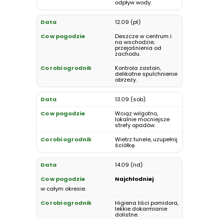
odpływ wody.
12.09 (pt)
Deszcze w centrum i
na wschodzie;
przejaśnienia od
zachodu.
Kontrola zastoin,
delikatne spulchnienie
obrzeży.
13.09 (sob)
Wciąż wilgotno,
lokalnie mocniejsze
strefy opadów.
Wietrz tunele, uzupełnij
ściółkę.
14.09 (nd)
Najchłodniej
w całym okresie.
Higiena liści pomidora,
lekkie dokarmianie
dolistne.