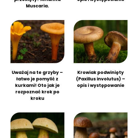
Muscaria.
Uważaj na te grzyby –
Krowiak podwinięty
łatwo je pomylić z
(Paxillus involutus) –
kurkami! Oto jak je
opis i występowanie
rozpoznać krok po
kroku