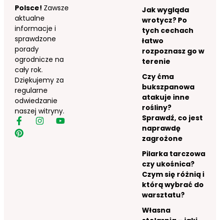
Polsce!
Zawsze
Jak wygląda
aktualne
wrotycz? Po
informacje i
tych cechach
sprawdzone
łatwo
porady
rozpoznasz go w
ogrodnicze na
terenie
cały rok.
Czy ćma
Dziękujemy za
bukszpanowa
regularne
atakuje inne
odwiedzanie
rośliny?
naszej witryny.
Sprawdź, co jest
naprawdę
zagrożone
Pilarka tarczowa
czy ukośnica?
Czym się różnią i
którą wybrać do
warsztatu?
Własna