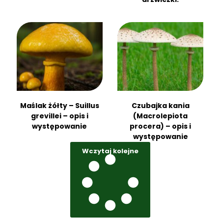
Maślak żółty – Suillus
Czubajka kania
grevillei – opis i
(Macrolepiota
występowanie
procera) – opis i
występowanie
Wczytaj kolejne