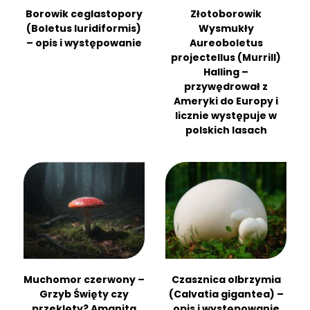
Borowik ceglastopory
Złotoborowik
(Boletus luridiformis)
Wysmukły
– opis i występowanie
Aureoboletus
projectellus (Murrill)
Halling –
przywędrował z
Ameryki do Europy i
licznie występuje w
polskich lasach
Muchomor czerwony –
Czasznica olbrzymia
Grzyb Święty czy
(Calvatia gigantea) –
przeklęty? Amanita
opis i występowanie