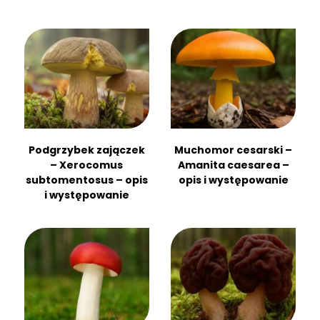
Podgrzybek zajączek
Muchomor cesarski –
– Xerocomus
Amanita caesarea –
subtomentosus – opis
opis i występowanie
i występowanie