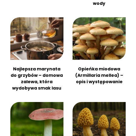
wody
Najlepsza marynata
Opieńka miodowa
do grzybów – domowa
(Armillaria mellea) –
zalewa, która
opis i występowanie
wydobywa smak lasu