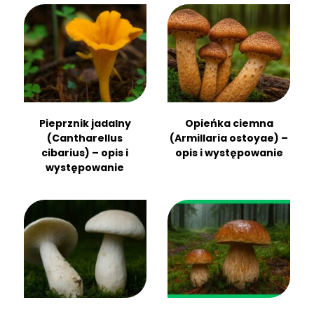
Pieprznik jadalny
Opieńka ciemna
(Cantharellus
(Armillaria ostoyae) –
cibarius) – opis i
opis i występowanie
występowanie