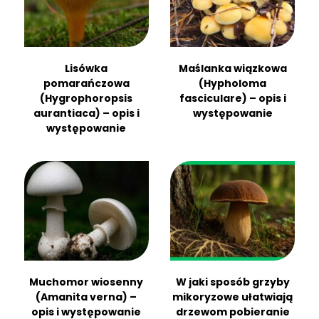
Lisówka
Maślanka wiązkowa
pomarańczowa
(Hypholoma
(Hygrophoropsis
fasciculare) – opis i
aurantiaca) – opis i
występowanie
występowanie
Muchomor wiosenny
W jaki sposób grzyby
(Amanita verna) –
mikoryzowe ułatwiają
opis i występowanie
drzewom pobieranie