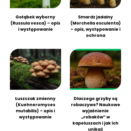
Gołąbek wyborny
Smardz jadalny
(Russula vesca) – opis
(Morchella esculenta)
i występowanie
– opis, występowanie i
ochrona
Łuszczak zmienny
Dlaczego grzyby są
(Kuehneromyces
robaczywe? Naukowe
mutabilis) – opis i
wyjaśnienie
występowanie
„robaków” w
kapeluszach i jak ich
unikać