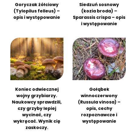
Goryczak żółciowy
Siedzuń sosnowy
(Tylopilus felleus) –
(kozia broda) –
opis i występowanie
Sparassis crispa – opis
i występowanie
Koniec odwiecznej
Gołąbek
wojny grzybiarzy.
winnoczerwony
Naukowcy sprawdzili,
(Russula vinosa) –
czy grzyby lepiej
opis, cechy
wycinać, czy
rozpoznawcze i
wykręcać. Wynik cię
występowanie
zaskoczy.