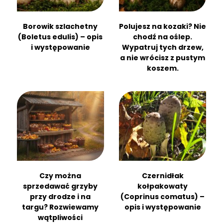
Borowik szlachetny
Polujesz na kozaki? Nie
(Boletus edulis) – opis
chodź na oślep.
i występowanie
Wypatruj tych drzew,
a nie wrócisz z pustym
koszem.
Czy można
Czernidłak
sprzedawać grzyby
kołpakowaty
przy drodze i na
(Coprinus comatus) –
targu? Rozwiewamy
opis i występowanie
wątpliwości