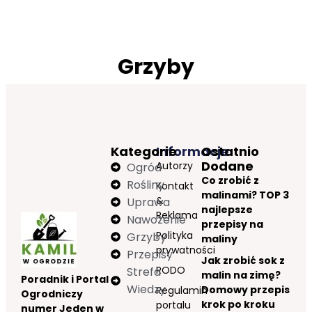
Grzyby
Kategorie
Informacje
Ostatnio
Dodane
Autorzy
Ogród
Co zrobić z
Rośliny
Kontakt
malinami? TOP 3
&
Uprawa
najlepsze
Reklama
Nawożenie
przepisy na
Polityka
Grzyby
maliny
prywatności
Przepisy
Jak zrobić sok z
RODO
Strefa
malin na zimę?
Poradnik i Portal
Wiedzy
Domowy przepis
Regulamin
Ogrodniczy
krok po kroku
portalu
numer Jeden w