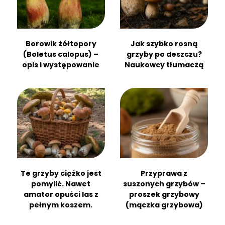
Borowik żółtopory
Jak szybko rosną
(Boletus calopus) –
grzyby po deszczu?
opis i występowanie
Naukowcy tłumaczą
Te grzyby ciężko jest
Przyprawa z
pomylić. Nawet
suszonych grzybów –
amator opuści las z
proszek grzybowy
pełnym koszem.
(mączka grzybowa)