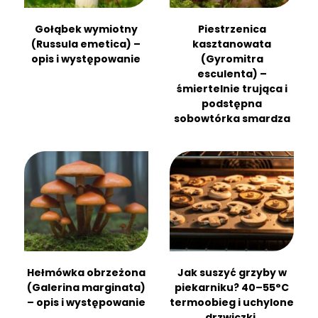
Gołąbek wymiotny
Piestrzenica
(Russula emetica) –
kasztanowata
opis i występowanie
(Gyromitra
esculenta) –
śmiertelnie trująca i
podstępna
sobowtórka smardza
Hełmówka obrzeżona
Jak suszyć grzyby w
(Galerina marginata)
piekarniku? 40–55°C
– opis i występowanie
termoobieg i uchylone
drzwiczki.