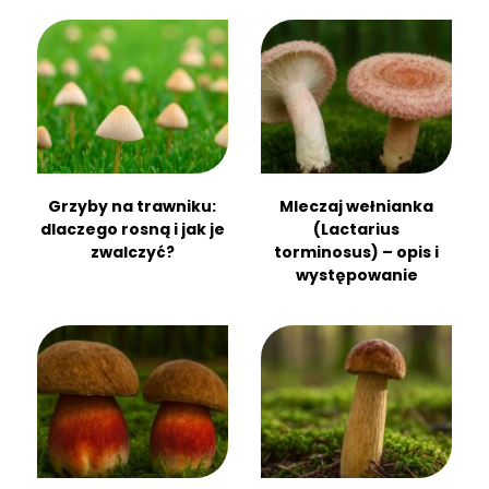
Grzyby na trawniku:
Mleczaj wełnianka
dlaczego rosną i jak je
(Lactarius
zwalczyć?
torminosus) – opis i
występowanie