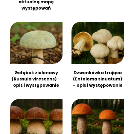
aktualną mapę
występowań
Gołąbek zielonawy
Dzwonkówka trująca
(Russula virescens) –
(Entoloma sinuatum)
opis i występowanie
– opis i występowanie