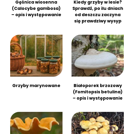
Gęśnica wiosenna
Kiedy grzyby w lesie?
(Calocybe gambosa)
Sprawdź, po ilu dniach
– opis i występowanie
od deszczu zaczyna
się prawdziwy wysyp
Grzyby marynowane
Białoporek brzozowy
(Fomitopsis betulina)
– opis i występowanie