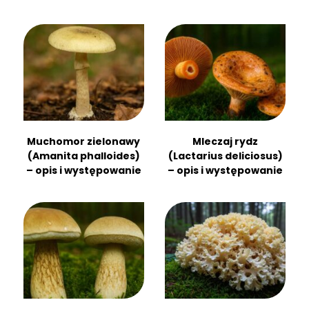
Muchomor zielonawy
Mleczaj rydz
(Amanita phalloides)
(Lactarius deliciosus)
– opis i występowanie
– opis i występowanie