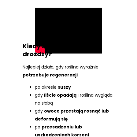
Kiedy stosować nawóz z
drożdży?
Najlepiej działa, gdy roślina wyraźnie
potrzebuje regeneracji
:
po okresie
suszy
gdy
liście opadają
i roślina wygląda
na słabą
gdy
owoce przestają rosnąć lub
deformują się
po
przesadzeniu lub
uszkodzeniach korzeni