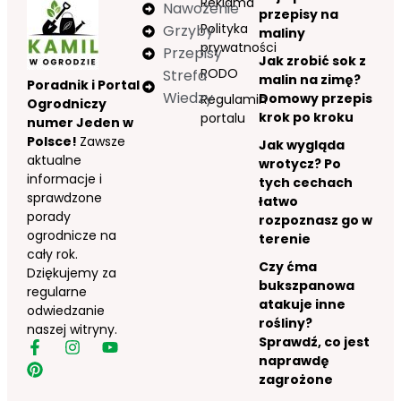
Reklama
Nawożenie
przepisy na
Polityka
Grzyby
maliny
prywatności
Przepisy
Jak zrobić sok z
RODO
Strefa
malin na zimę?
Poradnik i Portal
Wiedzy
Domowy przepis
Regulamin
Ogrodniczy
krok po kroku
portalu
numer Jeden w
Polsce!
Zawsze
Jak wygląda
aktualne
wrotycz? Po
informacje i
tych cechach
sprawdzone
łatwo
porady
rozpoznasz go w
ogrodnicze na
terenie
cały rok.
Czy ćma
Dziękujemy za
bukszpanowa
regularne
atakuje inne
odwiedzanie
rośliny?
naszej witryny.
Sprawdź, co jest
naprawdę
zagrożone