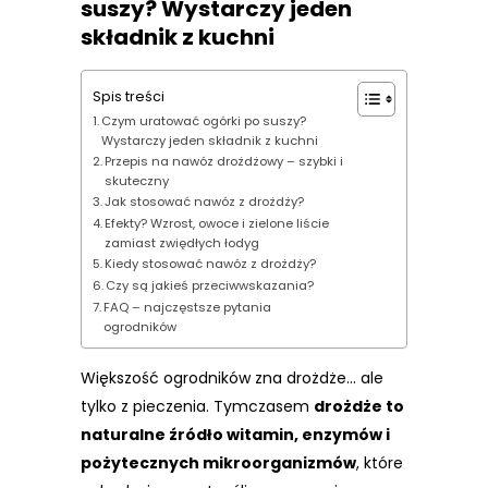
suszy? Wystarczy jeden
składnik z kuchni
Spis treści
Czym uratować ogórki po suszy?
Wystarczy jeden składnik z kuchni
Przepis na nawóz drożdżowy – szybki i
skuteczny
Jak stosować nawóz z drożdży?
Efekty? Wzrost, owoce i zielone liście
zamiast zwiędłych łodyg
Kiedy stosować nawóz z drożdży?
Czy są jakieś przeciwwskazania?
FAQ – najczęstsze pytania
ogrodników
Większość ogrodników zna drożdże… ale
tylko z pieczenia. Tymczasem
drożdże to
naturalne źródło witamin, enzymów i
pożytecznych mikroorganizmów
, które