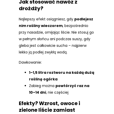
Jak stosować nawóz z
drożdży?
Najlepszy efekt osiągniesz, gdy
podlejesz
nim rośliny wieczorem
, bezpośrednio
przy nasadzie, omijając liście. Nie stosuj go
w pełnym słońcu ani podczas suszy, gdy
gleba jest całkowicie sucha – najpierw
lekko ją podlej zwykłą wodą.
Dawkowanie:
1–1,5 litra roztworu na każdą dużą
roślinę ogórka
Zabieg można
powtórzyć raz na
10–14 dni
, nie częściej
Efekty? Wzrost, owoce i
zielone liście zamiast