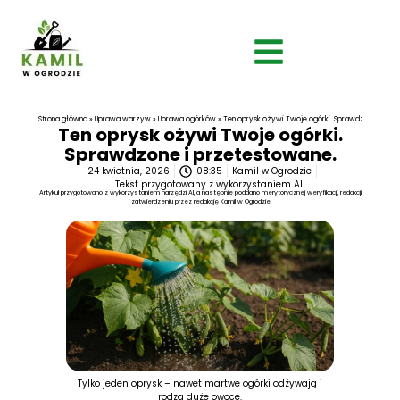
Strona główna
»
Uprawa warzyw
»
Uprawa ogórków
»
Ten oprysk ożywi Twoje ogórki. Sprawdzone i prze
Ten oprysk ożywi Twoje ogórki.
Sprawdzone i przetestowane.
24 kwietnia, 2026
08:35
Kamil w Ogrodzie
Tekst przygotowany z wykorzystaniem AI
Artykuł przygotowano z wykorzystaniem narzędzi AI, a następnie poddano merytorycznej weryfikacji, redakcji
i zatwierdzeniu przez redakcję Kamil w Ogrodzie.
Tylko jeden oprysk – nawet martwe ogórki odżywają i
rodzą duże owoce.