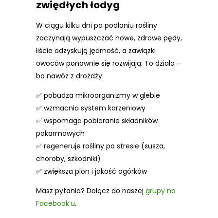
zwiędłych łodyg
W ciągu kilku dni po podlaniu rośliny
zaczynają wypuszczać nowe, zdrowe pędy,
liście odzyskują jędrność, a zawiązki
owoców ponownie się rozwijają. To działa –
bo nawóz z drożdży:
✅ pobudza mikroorganizmy w glebie
✅ wzmacnia system korzeniowy
✅ wspomaga pobieranie składników
pokarmowych
✅ regeneruje rośliny po stresie (susza,
choroby, szkodniki)
✅ zwiększa plon i jakość ogórków
Masz pytania? Dołącz do naszej
grupy na
Facebook’u
.