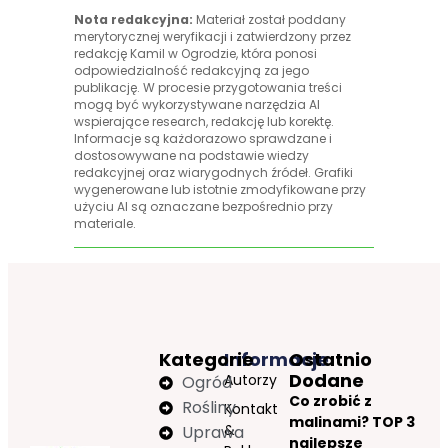
Nota redakcyjna:
Materiał został poddany
merytorycznej weryfikacji i zatwierdzony przez
redakcję Kamil w Ogrodzie, która ponosi
odpowiedzialność redakcyjną za jego
publikację. W procesie przygotowania treści
mogą być wykorzystywane narzędzia AI
wspierające research, redakcję lub korektę.
Informacje są każdorazowo sprawdzane i
dostosowywane na podstawie wiedzy
redakcyjnej oraz wiarygodnych źródeł. Grafiki
wygenerowane lub istotnie zmodyfikowane przy
użyciu AI są oznaczane bezpośrednio przy
materiale.
Kategorie
Informacje
Ostatnio
Dodane
Autorzy
Ogród
Co zrobić z
Rośliny
Kontakt
malinami? TOP 3
&
Uprawa
najlepsze