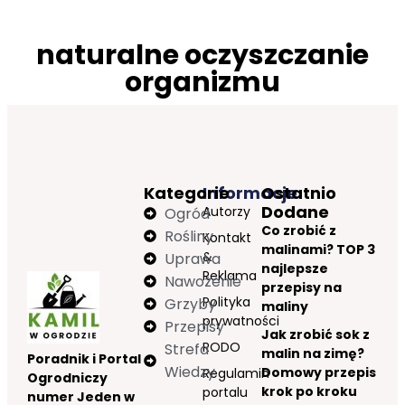
naturalne oczyszczanie
organizmu
Kategorie
Informacje
Ostatnio
Dodane
Autorzy
Ogród
Co zrobić z
Rośliny
Kontakt
malinami? TOP 3
&
Uprawa
najlepsze
Reklama
Nawożenie
przepisy na
Polityka
Grzyby
maliny
prywatności
Przepisy
Jak zrobić sok z
RODO
Strefa
malin na zimę?
Poradnik i Portal
Wiedzy
Domowy przepis
Regulamin
Ogrodniczy
krok po kroku
portalu
numer Jeden w