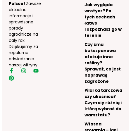
Polsce!
Zawsze
Jak wygląda
aktualne
wrotycz? Po
informacje i
tych cechach
sprawdzone
łatwo
porady
rozpoznasz go w
ogrodnicze na
terenie
cały rok.
Czy ćma
Dziękujemy za
bukszpanowa
regularne
atakuje inne
odwiedzanie
rośliny?
naszej witryny.
Sprawdź, co jest
naprawdę
zagrożone
Pilarka tarczowa
czy ukośnica?
Czym się różnią i
którą wybrać do
warsztatu?
Własna
stolarnia – jaki