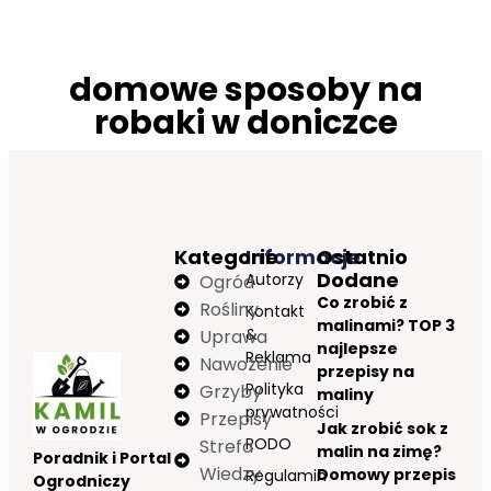
domowe sposoby na
robaki w doniczce
Kategorie
Informacje
Ostatnio
Dodane
Autorzy
Ogród
Co zrobić z
Rośliny
Kontakt
malinami? TOP 3
&
Uprawa
najlepsze
Reklama
Nawożenie
przepisy na
Polityka
Grzyby
maliny
prywatności
Przepisy
Jak zrobić sok z
RODO
Strefa
malin na zimę?
Poradnik i Portal
Wiedzy
Domowy przepis
Regulamin
Ogrodniczy