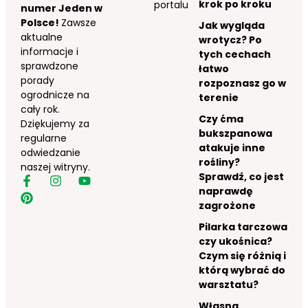
krok po kroku
portalu
numer Jeden w
Polsce!
Zawsze
Jak wygląda
aktualne
wrotycz? Po
informacje i
tych cechach
sprawdzone
łatwo
porady
rozpoznasz go w
ogrodnicze na
terenie
cały rok.
Czy ćma
Dziękujemy za
bukszpanowa
regularne
atakuje inne
odwiedzanie
rośliny?
naszej witryny.
Sprawdź, co jest
naprawdę
zagrożone
Pilarka tarczowa
czy ukośnica?
Czym się różnią i
którą wybrać do
warsztatu?
Własna