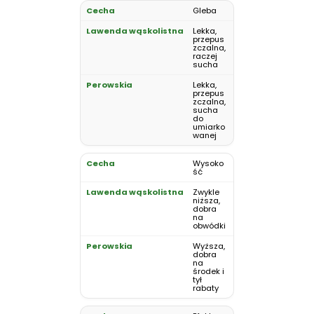
Gleba
Lekka,
przepus
zczalna,
raczej
sucha
Lekka,
przepus
zczalna,
sucha
do
umiarko
wanej
Wysoko
ść
Zwykle
niższa,
dobra
na
obwódki
Wyższa,
dobra
na
środek i
tył
rabaty