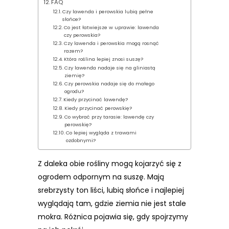
FAQ
Czy lawenda i perowskia lubią pełne
słońce?
Co jest łatwiejsze w uprawie: lawenda
czy perowskia?
Czy lawenda i perowskia mogą rosnąć
razem?
Która roślina lepiej znosi suszę?
Czy lawenda nadaje się na gliniastą
ziemię?
Czy perowskia nadaje się do małego
ogrodu?
Kiedy przycinać lawendę?
Kiedy przycinać perowskię?
Co wybrać przy tarasie: lawendę czy
perowskię?
Co lepiej wygląda z trawami
ozdobnymi?
Z daleka obie rośliny mogą kojarzyć się z
ogrodem odpornym na suszę. Mają
srebrzysty ton liści, lubią słońce i najlepiej
wyglądają tam, gdzie ziemia nie jest stale
mokra. Różnica pojawia się, gdy spojrzymy