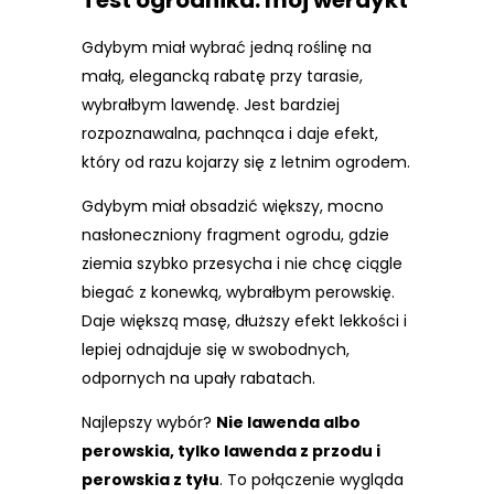
Test ogrodnika: mój werdykt
Gdybym miał wybrać jedną roślinę na
małą, elegancką rabatę przy tarasie,
wybrałbym lawendę. Jest bardziej
rozpoznawalna, pachnąca i daje efekt,
który od razu kojarzy się z letnim ogrodem.
Gdybym miał obsadzić większy, mocno
nasłoneczniony fragment ogrodu, gdzie
ziemia szybko przesycha i nie chcę ciągle
biegać z konewką, wybrałbym perowskię.
Daje większą masę, dłuższy efekt lekkości i
lepiej odnajduje się w swobodnych,
odpornych na upały rabatach.
Najlepszy wybór?
Nie lawenda albo
perowskia, tylko lawenda z przodu i
perowskia z tyłu
. To połączenie wygląda