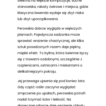
świetna na większe kompozycje, suche
stanowiska, rabaty żwirowe i miejsca, gdzie
klasyczna lawenda wydaje się zbyt niska
lub zbyt uporządkowana.
Perowskia dobrze wygląda w większych
plamach. Pojedyncza sadzonka może
sprawiać wrażenie chaotycznej, ale kilka
sztuk posadzonych razem daje piękny,
miękki efekt. To bylina, która świetnie łączy
się z trawami ozdobnymi, szczególnie z
rozplenicami, ostnicami i miskantami o
delikatniejszym pokroju.
Jej przewaga ujawnia się pod koniec lata.
Gdy część roślin zaczyna wyglądać
zmęczenie po upałach, perowskia potrafi
nadal trzymać kolor i lekkość. Na
słonecznej rabacie daje wrażenie chłodu,