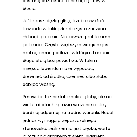
dostaną dużo słońca i nie będą stały w
błocie.
Jeśli masz ciężką glinę, trzeba uważać.
Lawenda w takiej ziemi często zaczyna
słabnąć po zimie. Nie zawsze problemem
jest mróz. Często większym wrogiem jest
mokre, zimne podłoże, w którym korzenie
długo stoją bez powietrza. W takim
miejscu lawenda może wypadać,
drewnieć od środka, czernieć albo słabo
odbijać wiosną.
Perowskia też nie lubi mokrej gleby, ale na
wielu rabatach sprawia wrażenie rośliny
bardziej odpornej na trudne warunki. Nadal
jednak wymaga przepuszczalnego
stanowiska. Jeśli ziemia jest ciężka, warto
ją rozluźnić drobnym żwirem, piaskiem,