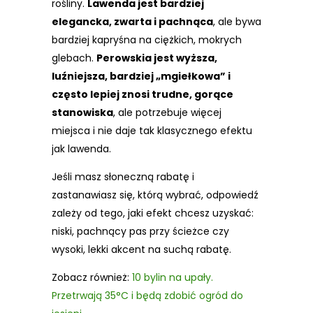
rośliny.
Lawenda jest bardziej
elegancka, zwarta i pachnąca
, ale bywa
bardziej kapryśna na ciężkich, mokrych
glebach.
Perowskia jest wyższa,
luźniejsza, bardziej „mgiełkowa” i
często lepiej znosi trudne, gorące
stanowiska
, ale potrzebuje więcej
miejsca i nie daje tak klasycznego efektu
jak lawenda.
Jeśli masz słoneczną rabatę i
zastanawiasz się, którą wybrać, odpowiedź
zależy od tego, jaki efekt chcesz uzyskać:
niski, pachnący pas przy ścieżce czy
wysoki, lekki akcent na suchą rabatę.
Zobacz również:
10 bylin na upały.
Przetrwają 35°C i będą zdobić ogród do