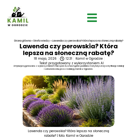
Strona główna
»
Strefa wiedzy
»
Lawenda czy perowskia? Która lepsza na słoneczną rabatę?
Lawenda czy perowskia? Która
lepsza na słoneczną rabatę?
18 maja, 2026
12:31
Kamil w Ogrodzie
Tekst przygotowany z wykorzystaniem AI
Artykuł przygotowano z wykorzystaniem narzędzi AI, a następnie poddano merytorycznej weryfikacji, redakcji
i zatwierdzeniu przez redakcję Kamil w Ogrodzie.
Lawenda czy perowskia? Która lepsza na słoneczną
rabatę? | foto. Kamil w Ogrodzie