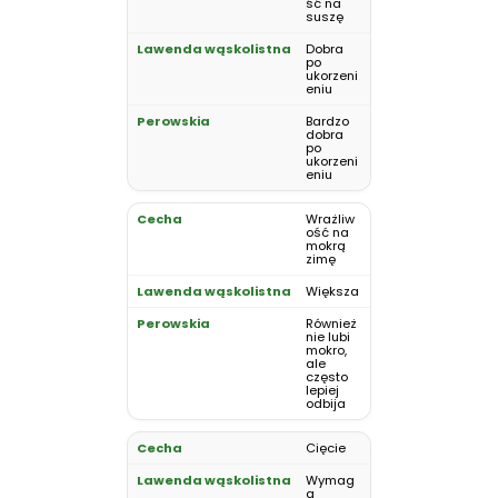
ść na
suszę
Dobra
po
ukorzeni
eniu
Bardzo
dobra
po
ukorzeni
eniu
Wrażliw
ość na
mokrą
zimę
Większa
Również
nie lubi
mokro,
ale
często
lepiej
odbija
Cięcie
Wymag
a