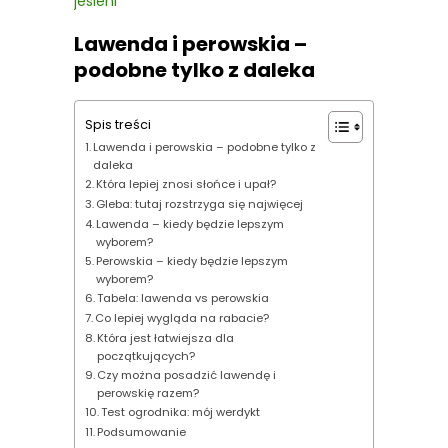
jesieni
Lawenda i perowskia –
podobne tylko z daleka
Spis treści
Lawenda i perowskia – podobne tylko z
daleka
Która lepiej znosi słońce i upał?
Gleba: tutaj rozstrzyga się najwięcej
Lawenda – kiedy będzie lepszym
wyborem?
Perowskia – kiedy będzie lepszym
wyborem?
Tabela: lawenda vs perowskia
Co lepiej wygląda na rabacie?
Która jest łatwiejsza dla
początkujących?
Czy można posadzić lawendę i
perowskię razem?
Test ogrodnika: mój werdykt
Podsumowanie