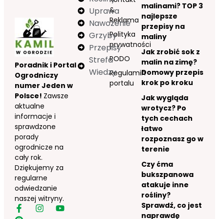
malinami? TOP 3
&
Uprawa
najlepsze
Reklama
Nawożenie
przepisy na
Polityka
Grzyby
maliny
prywatności
Przepisy
Jak zrobić sok z
RODO
Strefa
malin na zimę?
Poradnik i Portal
Wiedzy
Domowy przepis
Regulamin
Ogrodniczy
krok po kroku
portalu
numer Jeden w
Polsce!
Zawsze
Jak wygląda
aktualne
wrotycz? Po
informacje i
tych cechach
sprawdzone
łatwo
porady
rozpoznasz go w
ogrodnicze na
terenie
cały rok.
Czy ćma
Dziękujemy za
bukszpanowa
regularne
atakuje inne
odwiedzanie
rośliny?
naszej witryny.
Sprawdź, co jest
naprawdę