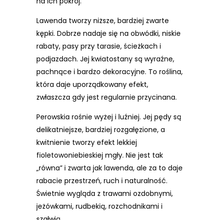
na ich pokrój.
Lawenda tworzy niższe, bardziej zwarte
kępki. Dobrze nadaje się na obwódki, niskie
rabaty, pasy przy tarasie, ścieżkach i
podjazdach. Jej kwiatostany są wyraźne,
pachnące i bardzo dekoracyjne. To roślina,
która daje uporządkowany efekt,
zwłaszcza gdy jest regularnie przycinana.
Perowskia rośnie wyżej i luźniej. Jej pędy są
delikatniejsze, bardziej rozgałęzione, a
kwitnienie tworzy efekt lekkiej
fioletowoniebieskiej mgły. Nie jest tak
„równa” i zwarta jak lawenda, ale za to daje
rabacie przestrzeń, ruch i naturalność.
Świetnie wygląda z trawami ozdobnymi,
jeżówkami, rudbekią, rozchodnikami i
szałwią.