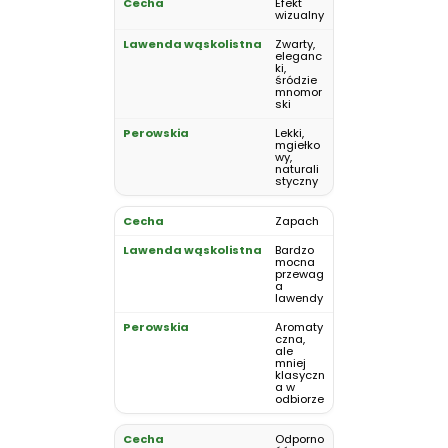
Efekt
wizualny
Zwarty,
eleganc
ki,
śródzie
mnomor
ski
Lekki,
mgiełko
wy,
naturali
styczny
Zapach
Bardzo
mocna
przewag
a
lawendy
Aromaty
czna,
ale
mniej
klasyczn
a w
odbiorze
Odporno