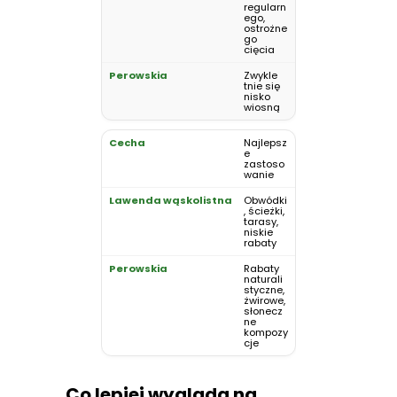
regularn
ego,
ostrożne
go
cięcia
Zwykle
tnie się
nisko
wiosną
Najlepsz
e
zastoso
wanie
Obwódki
, ścieżki,
tarasy,
niskie
rabaty
Rabaty
naturali
styczne,
żwirowe,
słonecz
ne
kompozy
cje
Co lepiej wygląda na