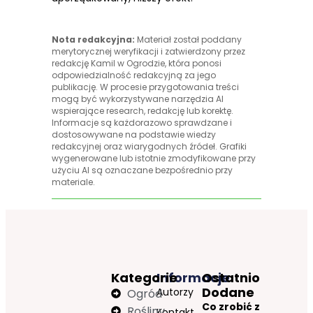
Nota redakcyjna:
Materiał został poddany
merytorycznej weryfikacji i zatwierdzony przez
redakcję Kamil w Ogrodzie, która ponosi
odpowiedzialność redakcyjną za jego
publikację. W procesie przygotowania treści
mogą być wykorzystywane narzędzia AI
wspierające research, redakcję lub korektę.
Informacje są każdorazowo sprawdzane i
dostosowywane na podstawie wiedzy
redakcyjnej oraz wiarygodnych źródeł. Grafiki
wygenerowane lub istotnie zmodyfikowane przy
użyciu AI są oznaczane bezpośrednio przy
materiale.
Kategorie
Informacje
Ostatnio
Dodane
Autorzy
Ogród
Co zrobić z
Rośliny
Kontakt