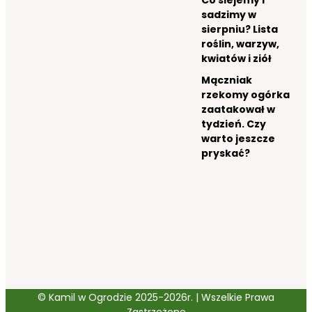
Co siejemy i
sadzimy w
sierpniu? Lista
roślin, warzyw,
kwiatów i ziół
Mączniak
rzekomy ogórka
zaatakował w
tydzień. Czy
warto jeszcze
pryskać?
© Kamil w Ogrodzie 2025-2026r. | Wszelkie Prawa
Zastrzeżone