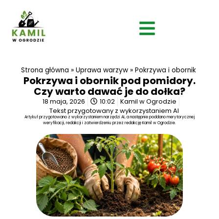
Strona główna
»
Uprawa warzyw
»
Pokrzywa i obornik pod 
Pokrzywa i obornik pod pomidory.
Czy warto dawać je do dołka?
18 maja, 2026
10:02
Kamil w Ogrodzie
Tekst przygotowany z wykorzystaniem AI
Artykuł przygotowano z wykorzystaniem narzędzi AI, a następnie poddano merytorycznej
weryfikacji, redakcji i zatwierdzeniu przez redakcję Kamil w Ogrodzie.