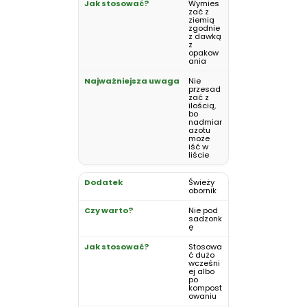
Wymies
zać z
ziemią
zgodnie
z dawką
z
opakow
ania
Nie
przesad
zać z
ilością,
bo
nadmiar
azotu
może
iść w
liście
Świeży
obornik
Nie pod
sadzonk
ę
Stosowa
ć dużo
wcześni
ej albo
po
kompost
owaniu