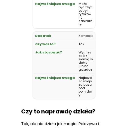
Może
być zbyt
ostry i
ryzykow
ny
sanitarn
ie
Kompost
Tak
Wymies
zać z
ziemią w
dołku
lub na
grządce
Najbezpi
eczniejs
za baza
pod
pomidor
y
Czy to naprawdę działa?
Tak, ale nie działa jak magia. Pokrzywa i