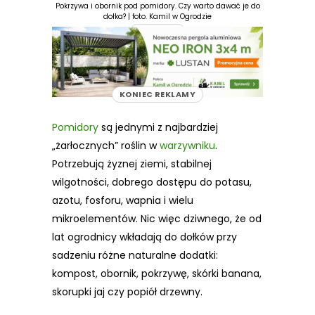
Pokrzywa i obornik pod pomidory. Czy warto dawać je do
dołka? | foto. Kamil w Ogrodzie
REKLAMA
KONIEC REKLAMY
Pomidory
są jednymi z najbardziej
„żarłocznych” roślin w
warzywniku
.
Potrzebują żyznej ziemi, stabilnej
wilgotności, dobrego dostępu do potasu,
azotu, fosforu, wapnia i wielu
mikroelementów. Nic więc dziwnego, że od
lat ogrodnicy wkładają do dołków przy
sadzeniu różne naturalne dodatki:
kompost, obornik, pokrzywę, skórki banana,
skorupki jaj czy popiół drzewny.