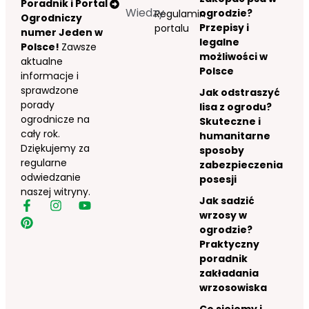
Poradnik i Portal
Wiedzy
ogrodzie?
Regulamin
Ogrodniczy
Przepisy i
portalu
numer Jeden w
legalne
Polsce!
Zawsze
możliwości w
aktualne
Polsce
informacje i
sprawdzone
Jak odstraszyć
porady
lisa z ogrodu?
ogrodnicze na
Skuteczne i
cały rok.
humanitarne
Dziękujemy za
sposoby
regularne
zabezpieczenia
odwiedzanie
posesji
naszej witryny.
Jak sadzić
wrzosy w
ogrodzie?
Praktyczny
poradnik
zakładania
wrzosowiska