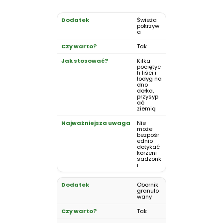
Świeża
pokrzyw
a
Tak
Kilka
pociętyc
h liści i
łodyg na
dno
dołka,
przysyp
ać
ziemią
Nie
może
bezpośr
ednio
dotykać
korzeni
sadzonk
i
Obornik
granulo
wany
Tak