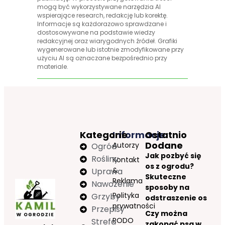
mogą być wykorzystywane narzędzia AI
wspierające research, redakcję lub korektę.
Informacje są każdorazowo sprawdzane i
dostosowywane na podstawie wiedzy
redakcyjnej oraz wiarygodnych źródeł. Grafiki
wygenerowane lub istotnie zmodyfikowane przy
użyciu AI są oznaczane bezpośrednio przy
materiale.
Kategorie
Informacje
Ostatnio
Dodane
Autorzy
Ogród
Jak pozbyć się
Rośliny
Kontakt
os z ogrodu?
&
Uprawa
Skuteczne
Reklama
Nawożenie
sposoby na
Polityka
Grzyby
odstraszenie os
prywatności
Przepisy
Czy można
RODO
Strefa
zakopać psa w