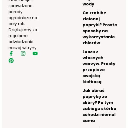
wody
sprawdzone
porady
Co zrobić z
ogrodnicze na
zielonej
cały rok.
papryki? Proste
Dziękujemy za
sposoby na
regularne
wykorzystanie
odwiedzanie
zbiorów
naszej witryny.
Leczo z
własnych
warzyw. Prosty
przepis ze
swojską
kiełbasą
Jak obrać
paprykę ze
skóry? Po tym
zabiegu skórka
schodzi niemal
sama