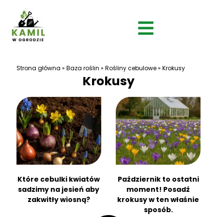
Strona główna
»
Baza roślin
»
Rośliny cebulowe
»
Krokusy
Krokusy
Które cebulki kwiatów
Październik to ostatni
sadzimy na jesień aby
moment! Posadź
zakwitły wiosną?
krokusy w ten właśnie
sposób.