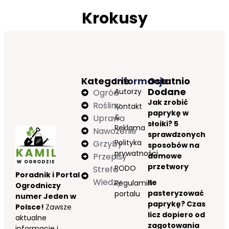
Krokusy
Kategorie
Informacje
Ostatnio
Dodane
Autorzy
Ogród
Jak zrobić
Rośliny
Kontakt
paprykę w
&
Uprawa
słoiki? 5
Reklama
Nawożenie
sprawdzonych
Polityka
Grzyby
sposobów na
prywatności
Przepisy
domowe
przetwory
RODO
Strefa
Poradnik i Portal
Wiedzy
Ile
Regulamin
Ogrodniczy
pasteryzować
portalu
numer Jeden w
paprykę? Czas
Polsce!
Zawsze
licz dopiero od
aktualne
zagotowania
informacje i