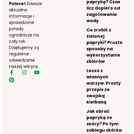
paprykę? Czas
Polsce!
Zawsze
licz dopiero od
aktualne
zagotowania
informacje i
wody
sprawdzone
porady
Co zrobić z
ogrodnicze na
zielonej
cały rok.
papryki? Proste
Dziękujemy za
sposoby na
regularne
wykorzystanie
odwiedzanie
zbiorów
naszej witryny.
Leczo z
własnych
warzyw. Prosty
przepis ze
swojską
kiełbasą
Jak obrać
paprykę ze
skóry? Po tym
zabiegu skórka