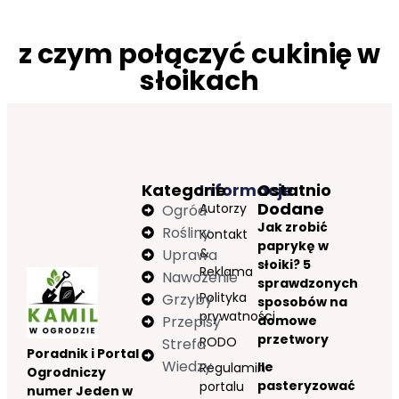
z czym połączyć cukinię w
słoikach
Kategorie
Informacje
Ostatnio
Dodane
Autorzy
Ogród
Jak zrobić
Rośliny
Kontakt
paprykę w
&
Uprawa
słoiki? 5
Reklama
Nawożenie
sprawdzonych
Polityka
Grzyby
sposobów na
prywatności
Przepisy
domowe
przetwory
RODO
Strefa
Poradnik i Portal
Wiedzy
Ile
Regulamin
Ogrodniczy
pasteryzować
portalu
numer Jeden w