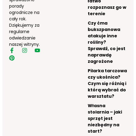
łatwo
porady
rozpoznasz go w
ogrodnicze na
terenie
cały rok.
Czy ćma
Dziękujemy za
bukszpanowa
regularne
atakuje inne
odwiedzanie
rośliny?
naszej witryny.
Sprawdź, co jest
naprawdę
zagrożone
Pilarka tarczowa
czy ukośnica?
Czym się różnią i
którą wybrać do
warsztatu?
Własna
stolarnia – jaki
sprzęt jest
niezbędny na
start?