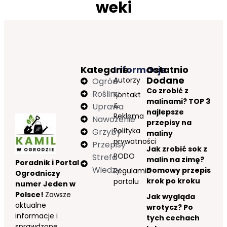
weki
Kategorie
Informacje
Ostatnio
Dodane
Autorzy
Ogród
Co zrobić z
Rośliny
Kontakt
malinami? TOP 3
&
Uprawa
najlepsze
Reklama
Nawożenie
przepisy na
Polityka
Grzyby
maliny
prywatności
Przepisy
Jak zrobić sok z
RODO
Strefa
malin na zimę?
Poradnik i Portal
Wiedzy
Domowy przepis
Regulamin
Ogrodniczy
krok po kroku
portalu
numer Jeden w
Polsce!
Zawsze
Jak wygląda
aktualne
wrotycz? Po
informacje i
tych cechach
sprawdzone