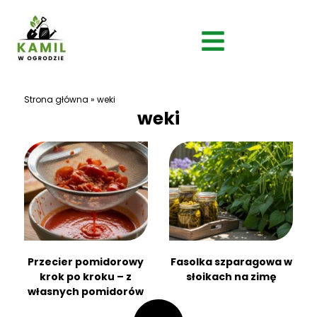
Strona główna
»
weki
weki
Przecier pomidorowy
Fasolka szparagowa w
krok po kroku – z
słoikach na zimę
własnych pomidorów