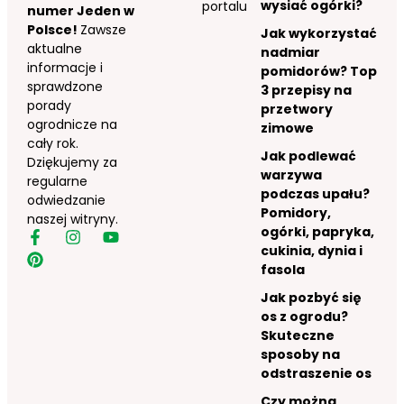
wysiać ogórki?
portalu
numer Jeden w
Polsce!
Zawsze
Jak wykorzystać
aktualne
nadmiar
informacje i
pomidorów? Top
sprawdzone
3 przepisy na
porady
przetwory
ogrodnicze na
zimowe
cały rok.
Jak podlewać
Dziękujemy za
warzywa
regularne
podczas upału?
odwiedzanie
Pomidory,
naszej witryny.
ogórki, papryka,
cukinia, dynia i
fasola
Jak pozbyć się
os z ogrodu?
Skuteczne
sposoby na
odstraszenie os
Czy można