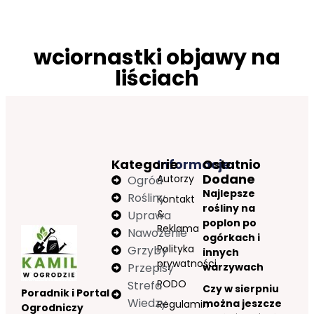
wciornastki objawy na
liściach
Kategorie
Informacje
Ostatnio
Dodane
Autorzy
Ogród
Najlepsze
Rośliny
Kontakt
rośliny na
&
Uprawa
poplon po
Reklama
Nawożenie
ogórkach i
Polityka
Grzyby
innych
prywatności
Przepisy
warzywach
RODO
Strefa
Czy w sierpniu
Poradnik i Portal
Wiedzy
można jeszcze
Regulamin
Ogrodniczy