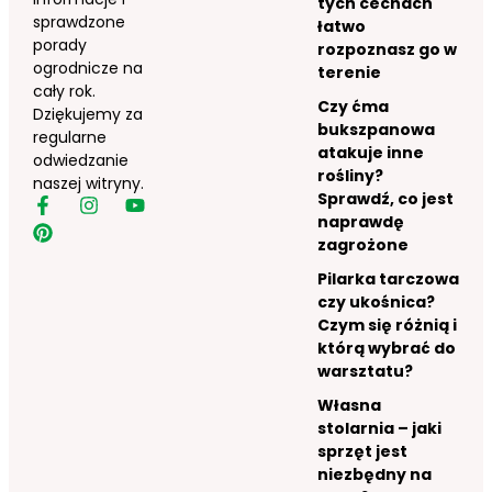
tych cechach
sprawdzone
łatwo
porady
rozpoznasz go w
ogrodnicze na
terenie
cały rok.
Czy ćma
Dziękujemy za
bukszpanowa
regularne
atakuje inne
odwiedzanie
rośliny?
naszej witryny.
Sprawdź, co jest
naprawdę
zagrożone
Pilarka tarczowa
czy ukośnica?
Czym się różnią i
którą wybrać do
warsztatu?
Własna
stolarnia – jaki
sprzęt jest
niezbędny na