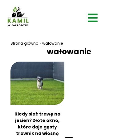
Strona główna
»
wałowanie
wałowanie
Kiedy siać trawę na
jesień? Złote okno,
które daje gęsty
trawnik na wiosnę