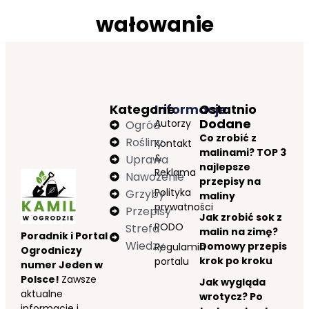
wałowanie
Kategorie
Informacje
Ostatnio
Dodane
Autorzy
Ogród
Co zrobić z
Rośliny
Kontakt
malinami? TOP 3
&
Uprawa
najlepsze
Reklama
Nawożenie
przepisy na
Polityka
Grzyby
maliny
prywatności
Przepisy
Jak zrobić sok z
RODO
Strefa
malin na zimę?
Poradnik i Portal
Wiedzy
Domowy przepis
Regulamin
Ogrodniczy
krok po kroku
portalu
numer Jeden w
Polsce!
Zawsze
Jak wygląda
aktualne
wrotycz? Po
informacje i