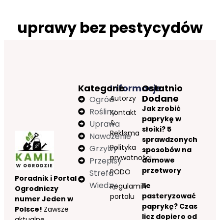
uprawy bez pestycydów
Kategorie
Informacje
Ostatnio
Dodane
Autorzy
Ogród
Jak zrobić
Rośliny
Kontakt
paprykę w
&
Uprawa
słoiki? 5
Reklama
Nawożenie
sprawdzonych
Polityka
Grzyby
sposobów na
prywatności
Przepisy
domowe
przetwory
RODO
Strefa
Poradnik i Portal
Wiedzy
Ile
Regulamin
Ogrodniczy
pasteryzować
portalu
numer Jeden w
paprykę? Czas
Polsce!
Zawsze
licz dopiero od
aktualne