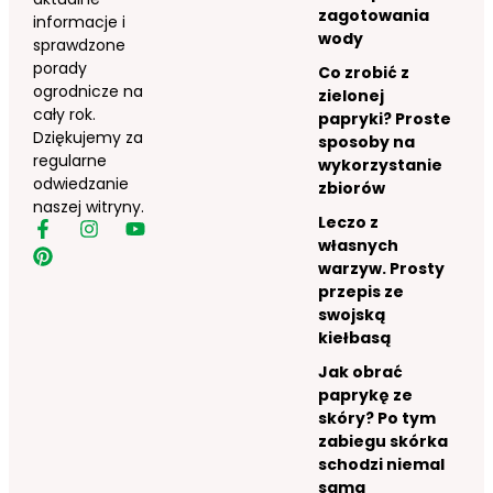
zagotowania
informacje i
wody
sprawdzone
porady
Co zrobić z
ogrodnicze na
zielonej
cały rok.
papryki? Proste
Dziękujemy za
sposoby na
regularne
wykorzystanie
odwiedzanie
zbiorów
naszej witryny.
Leczo z
własnych
warzyw. Prosty
przepis ze
swojską
kiełbasą
Jak obrać
paprykę ze
skóry? Po tym
zabiegu skórka
schodzi niemal
sama