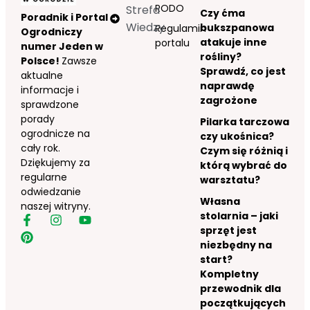
RODO
Strefa
Czy ćma
Poradnik i Portal
Wiedzy
bukszpanowa
Regulamin
Ogrodniczy
atakuje inne
portalu
numer Jeden w
rośliny?
Polsce!
Zawsze
Sprawdź, co jest
aktualne
naprawdę
informacje i
zagrożone
sprawdzone
porady
Pilarka tarczowa
ogrodnicze na
czy ukośnica?
cały rok.
Czym się różnią i
Dziękujemy za
którą wybrać do
regularne
warsztatu?
odwiedzanie
Własna
naszej witryny.
stolarnia – jaki
sprzęt jest
niezbędny na
start?
Kompletny
przewodnik dla
początkujących