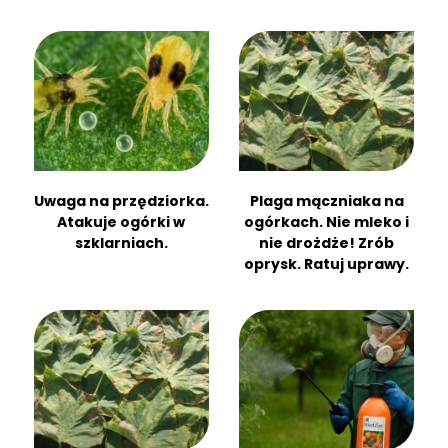
Uwaga na przędziorka.
Plaga mączniaka na
Atakuje ogórki w
ogórkach. Nie mleko i
szklarniach.
nie drożdże! Zrób
oprysk. Ratuj uprawy.