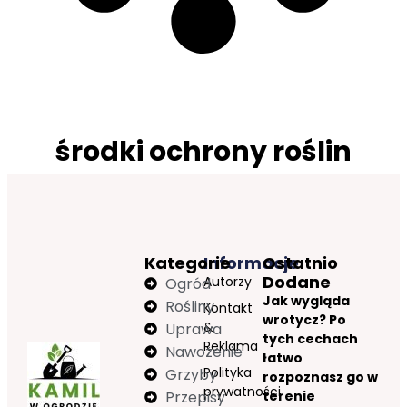
środki ochrony roślin
Kategorie
Informacje
Ostatnio
Dodane
Autorzy
Ogród
Jak wygląda
Rośliny
Kontakt
wrotycz? Po
&
Uprawa
tych cechach
Reklama
Nawożenie
łatwo
Polityka
Grzyby
rozpoznasz go w
prywatności
Przepisy
terenie