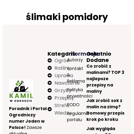
ślimaki pomidory
Kategorie
Informacje
Ostatnio
Dodane
Autorzy
Ogród
Co zrobić z
Rośliny
Kontakt
malinami? TOP 3
&
Uprawa
najlepsze
Reklama
Nawożenie
przepisy na
Polityka
Grzyby
maliny
prywatności
Przepisy
Jak zrobić sok z
RODO
Strefa
malin na zimę?
Poradnik i Portal
Wiedzy
Domowy przepis
Regulamin
Ogrodniczy
krok po kroku
portalu
numer Jeden w
Polsce!
Zawsze
Jak wygląda
aktualne