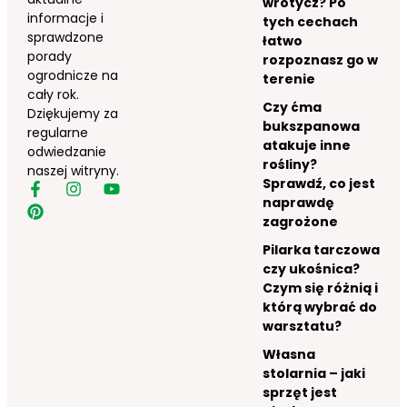
wrotycz? Po
informacje i
tych cechach
sprawdzone
łatwo
porady
rozpoznasz go w
ogrodnicze na
terenie
cały rok.
Czy ćma
Dziękujemy za
bukszpanowa
regularne
atakuje inne
odwiedzanie
rośliny?
naszej witryny.
Sprawdź, co jest
naprawdę
zagrożone
Pilarka tarczowa
czy ukośnica?
Czym się różnią i
którą wybrać do
warsztatu?
Własna
stolarnia – jaki
sprzęt jest