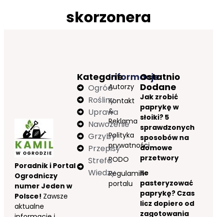
skorzonera
Kategorie
Informacje
Ostatnio
Dodane
Autorzy
Ogród
Jak zrobić
Rośliny
Kontakt
paprykę w
&
Uprawa
słoiki? 5
Reklama
Nawożenie
sprawdzonych
Polityka
Grzyby
sposobów na
prywatności
Przepisy
domowe
przetwory
RODO
Strefa
Poradnik i Portal
Wiedzy
Ile
Regulamin
Ogrodniczy
pasteryzować
portalu
numer Jeden w
paprykę? Czas
Polsce!
Zawsze
licz dopiero od
aktualne
zagotowania
informacje i