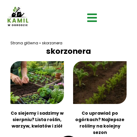
Strona główna
»
skorzonera
skorzonera
Co siejemy i sadzimy w
Co uprawiać po
sierpniu? Lista roślin,
ogórkach? Najlepsze
warzyw, kwiatów i ziół
rośliny na kolejny
sezon