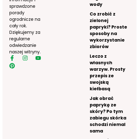
wody
sprawdzone
porady
Co zrobić z
ogrodnicze na
zielonej
cały rok.
papryki? Proste
Dziękujemy za
sposoby na
regularne
wykorzystanie
odwiedzanie
zbiorów
naszej witryny.
Leczo z
własnych
warzyw. Prosty
przepis ze
swojską
kiełbasą
Jak obrać
paprykę ze
skóry? Po tym
zabiegu skórka
schodzi niemal
sama