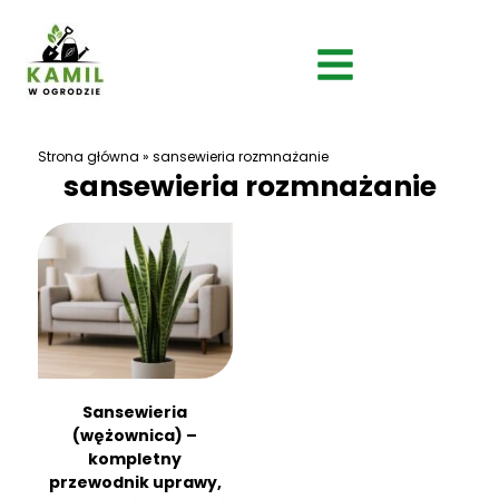
Strona główna
»
sansewieria rozmnażanie
sansewieria rozmnażanie
Sansewieria
(wężownica) –
kompletny
przewodnik uprawy,