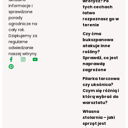
wrotycz? Po
informacje i
tych cechach
sprawdzone
łatwo
porady
rozpoznasz go w
ogrodnicze na
terenie
cały rok.
Czy ćma
Dziękujemy za
bukszpanowa
regularne
atakuje inne
odwiedzanie
rośliny?
naszej witryny.
Sprawdź, co jest
naprawdę
zagrożone
Pilarka tarczowa
czy ukośnica?
Czym się różnią i
którą wybrać do
warsztatu?
Własna
stolarnia – jaki
sprzęt jest