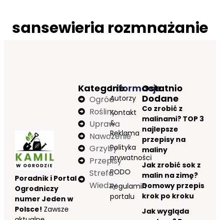
sansewieria rozmnażanie
Kategorie
Informacje
Ostatnio
Dodane
Autorzy
Ogród
Co zrobić z
Rośliny
Kontakt
malinami? TOP 3
&
Uprawa
najlepsze
Reklama
Nawożenie
przepisy na
Polityka
Grzyby
maliny
prywatności
Przepisy
Jak zrobić sok z
RODO
Strefa
malin na zimę?
Poradnik i Portal
Wiedzy
Domowy przepis
Regulamin
Ogrodniczy
krok po kroku
portalu
numer Jeden w
Polsce!
Zawsze
Jak wygląda
aktualne