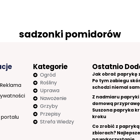
sadzonki pomidorów
acje
Kategorie
Ostatnio Dod
Jak obrać paprykę 
Ogród
Po tym zabiegu skó
Rośliny
 Reklama
schodzi niemal sam
Uprawa
rywatności
Z nadmiaru papryki
Nawożenie
domową przyprawę
Grzyby
Suszona papryka kr
Przepisy
 portalu
kroku
Strefa Wiedzy
Co zrobić z papryką
zbiorach? Najlepsz
na wykorzystanie