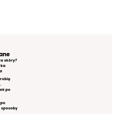
ane
ze skóry?
rka
a
 robię
.
ok po
 po
e sposoby