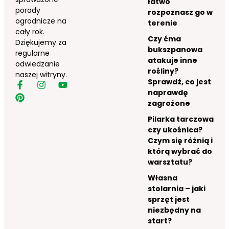
łatwo
porady
rozpoznasz go w
ogrodnicze na
terenie
cały rok.
Czy ćma
Dziękujemy za
bukszpanowa
regularne
atakuje inne
odwiedzanie
rośliny?
naszej witryny.
Sprawdź, co jest
naprawdę
zagrożone
Pilarka tarczowa
czy ukośnica?
Czym się różnią i
którą wybrać do
warsztatu?
Własna
stolarnia – jaki
sprzęt jest
niezbędny na
start?