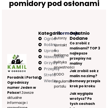
pomidory pod osłonami
Kategorie
Informacje
Ostatnio
Dodane
Autorzy
Ogród
Co zrobić z
Rośliny
Kontakt
malinami? TOP 3
&
Uprawa
najlepsze
Reklama
Nawożenie
przepisy na
Polityka
Grzyby
maliny
prywatności
Przepisy
Jak zrobić sok z
RODO
Strefa
malin na zimę?
Poradnik i Portal
Wiedzy
Domowy przepis
Regulamin
Ogrodniczy
krok po kroku
portalu
numer Jeden w
Polsce!
Zawsze
Jak wygląda
aktualne
wrotycz? Po
informacje i
tych cechach
sprawdzone