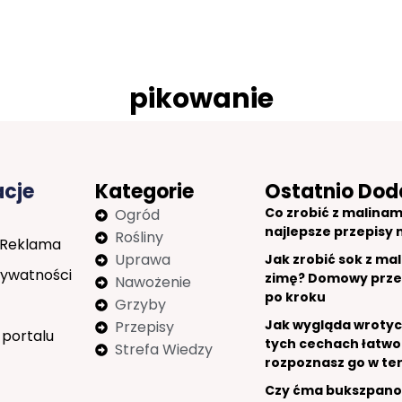
pikowanie
acje
Kategorie
Ostatnio Dod
Co zrobić z malinam
Ogród
najlepsze przepisy 
Rośliny
 Reklama
Uprawa
Jak zrobić sok z mal
rywatności
zimę? Domowy prze
Nawożenie
po kroku
Grzyby
Jak wygląda wrotyc
Przepisy
 portalu
tych cechach łatwo
Strefa Wiedzy
rozpoznasz go w te
Czy ćma bukszpan