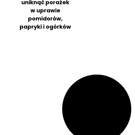
uniknąć porażek
w uprawie
pomidorów,
papryki i ogórków