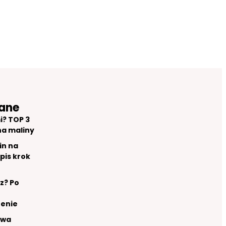
ane
i? TOP 3
na maliny
in na
pis krok
z? Po
renie
owa