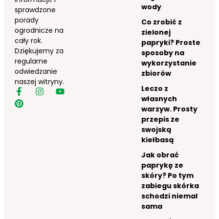
wody
sprawdzone
porady
Co zrobić z
ogrodnicze na
zielonej
cały rok.
papryki? Proste
Dziękujemy za
sposoby na
regularne
wykorzystanie
odwiedzanie
zbiorów
naszej witryny.
Leczo z
własnych
warzyw. Prosty
przepis ze
swojską
kiełbasą
Jak obrać
paprykę ze
skóry? Po tym
zabiegu skórka
schodzi niemal
sama