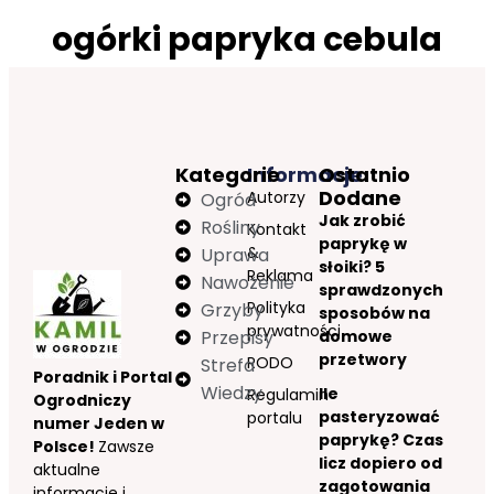
ogórki papryka cebula
Kategorie
Informacje
Ostatnio
Dodane
Autorzy
Ogród
Jak zrobić
Rośliny
Kontakt
paprykę w
&
Uprawa
słoiki? 5
Reklama
Nawożenie
sprawdzonych
Polityka
Grzyby
sposobów na
prywatności
Przepisy
domowe
przetwory
RODO
Strefa
Poradnik i Portal
Wiedzy
Ile
Regulamin
Ogrodniczy
pasteryzować
portalu
numer Jeden w
paprykę? Czas
Polsce!
Zawsze
licz dopiero od
aktualne
zagotowania
informacje i