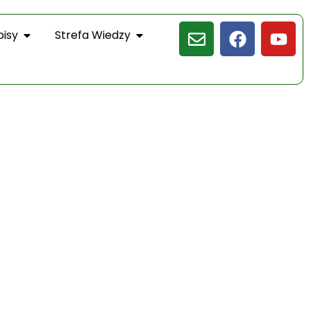
pisy
Strefa Wiedzy
h