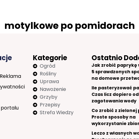
motylkowe po pomidorach
acje
Kategorie
Ostatnio Dod
Jak zrobić paprykę w
Ogród
5 sprawdzonych sp
Rośliny
 Reklama
na domowe przetw
Uprawa
rywatności
Ile pasteryzować p
Nawożenie
Czas licz dopiero od
Grzyby
zagotowania wody
Przepisy
 portalu
Co zrobić z zielonej
Strefa Wiedzy
Proste sposoby na
wykorzystanie zbio
Leczo z własnych w