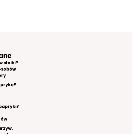
ane
 słoiki?
osobów
ory
aprykę?
 papryki?
rów
arzyw.