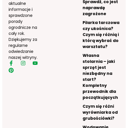
Sprawdź, co jest
aktualne
naprawdę
informacje i
zagrożone
sprawdzone
porady
Pilarka tarczowa
ogrodnicze na
czy ukośnica?
cały rok.
Czym się różnią i
Dziękujemy za
którą wybrać do
regularne
warsztatu?
odwiedzanie
Własna
naszej witryny.
stolarnia – jaki
sprzęt jest
niezbędny na
start?
Kompletny
przewodnik dla
początkujących
Czym się różni
wyrówniarka od
grubościówki?
Wodowanie