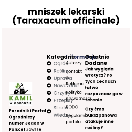
mniszek lekarski
(Taraxacum officinale)
Kategorie
Informacje
Ostatnio
Dodane
Autorzy
Ogród
Jak wygląda
Rośliny
Kontakt
wrotycz? Po
&
Uprawa
tych cechach
Reklama
Nawożenie
łatwo
Polityka
Grzyby
rozpoznasz go w
prywatności
Przepisy
terenie
RODO
Strefa
Czy ćma
Poradnik i Portal
Wiedzy
bukszpanowa
Regulamin
Ogrodniczy
atakuje inne
portalu
numer Jeden w
rośliny?
Polsce!
Zawsze