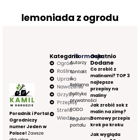
lemoniada z ogrodu
Kategorie
Informacje
Ostatnio
Dodane
Autorzy
Ogród
Co zrobić z
Rośliny
Kontakt
malinami? TOP 3
&
Uprawa
najlepsze
Reklama
Nawożenie
przepisy na
Polityka
Grzyby
maliny
prywatności
Przepisy
Jak zrobić sok z
RODO
Strefa
malin na zimę?
Poradnik i Portal
Wiedzy
Domowy przepis
Regulamin
Ogrodniczy
krok po kroku
portalu
numer Jeden w
Polsce!
Zawsze
Jak wygląda
aktualne