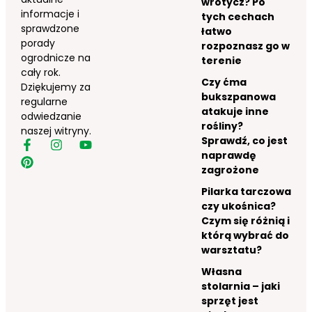
wrotycz? Po
informacje i
tych cechach
sprawdzone
łatwo
porady
rozpoznasz go w
ogrodnicze na
terenie
cały rok.
Czy ćma
Dziękujemy za
bukszpanowa
regularne
atakuje inne
odwiedzanie
rośliny?
naszej witryny.
Sprawdź, co jest
naprawdę
zagrożone
Pilarka tarczowa
czy ukośnica?
Czym się różnią i
którą wybrać do
warsztatu?
Własna
stolarnia – jaki
sprzęt jest