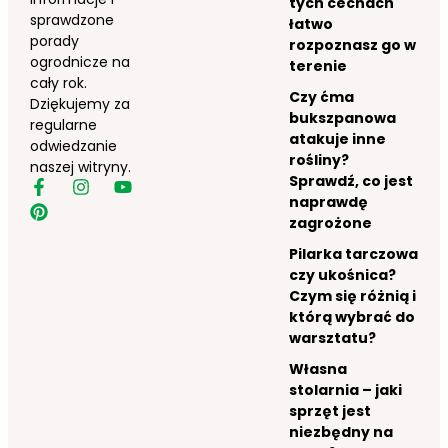
tych cechach
sprawdzone
łatwo
porady
rozpoznasz go w
ogrodnicze na
terenie
cały rok.
Czy ćma
Dziękujemy za
bukszpanowa
regularne
atakuje inne
odwiedzanie
rośliny?
naszej witryny.
Sprawdź, co jest
naprawdę
zagrożone
Pilarka tarczowa
czy ukośnica?
Czym się różnią i
którą wybrać do
warsztatu?
Własna
stolarnia – jaki
sprzęt jest
niezbędny na