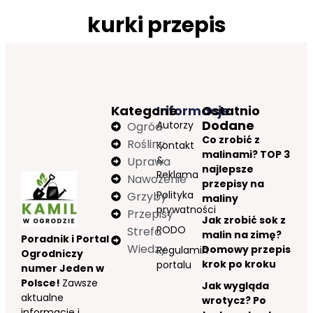
kurki przepis
Kategorie
Informacje
Ostatnio
Dodane
Autorzy
Ogród
Co zrobić z
Rośliny
Kontakt
malinami? TOP 3
&
Uprawa
najlepsze
Reklama
Nawożenie
przepisy na
Polityka
Grzyby
maliny
prywatności
Przepisy
Jak zrobić sok z
RODO
Strefa
malin na zimę?
Poradnik i Portal
Wiedzy
Domowy przepis
Regulamin
Ogrodniczy
krok po kroku
portalu
numer Jeden w
Polsce!
Zawsze
Jak wygląda
aktualne
wrotycz? Po
informacje i