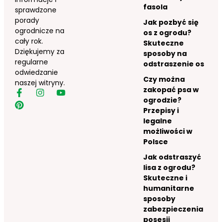
fasola
sprawdzone
porady
Jak pozbyć się
ogrodnicze na
os z ogrodu?
cały rok.
Skuteczne
Dziękujemy za
sposoby na
regularne
odstraszenie os
odwiedzanie
Czy można
naszej witryny.
zakopać psa w
ogrodzie?
Przepisy i
legalne
możliwości w
Polsce
Jak odstraszyć
lisa z ogrodu?
Skuteczne i
humanitarne
sposoby
zabezpieczenia
posesji