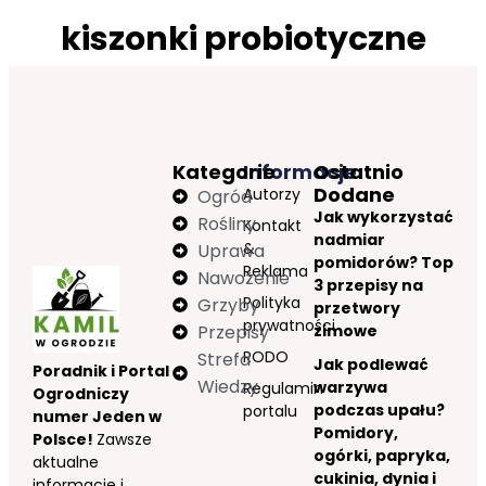
kiszonki probiotyczne
Kategorie
Informacje
Ostatnio
Dodane
Autorzy
Ogród
Jak wykorzystać
Rośliny
Kontakt
nadmiar
&
Uprawa
pomidorów? Top
Reklama
Nawożenie
3 przepisy na
Polityka
Grzyby
przetwory
prywatności
Przepisy
zimowe
RODO
Strefa
Jak podlewać
Poradnik i Portal
Wiedzy
warzywa
Regulamin
Ogrodniczy
podczas upału?
portalu
numer Jeden w
Pomidory,
Polsce!
Zawsze
ogórki, papryka,
aktualne
cukinia, dynia i
informacje i