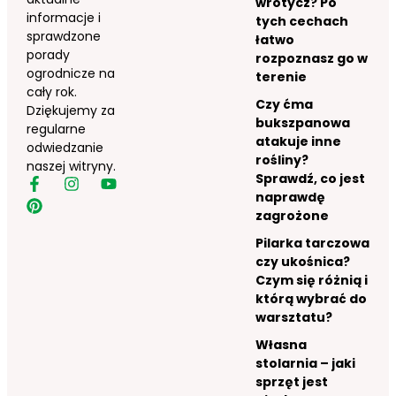
wrotycz? Po
informacje i
tych cechach
sprawdzone
łatwo
porady
rozpoznasz go w
ogrodnicze na
terenie
cały rok.
Czy ćma
Dziękujemy za
bukszpanowa
regularne
atakuje inne
odwiedzanie
rośliny?
naszej witryny.
Sprawdź, co jest
naprawdę
zagrożone
Pilarka tarczowa
czy ukośnica?
Czym się różnią i
którą wybrać do
warsztatu?
Własna
stolarnia – jaki
sprzęt jest