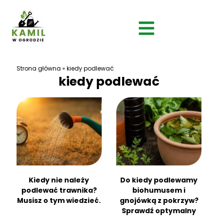
Strona główna
»
kiedy podlewać
kiedy podlewać
Kiedy nie należy
Do kiedy podlewamy
podlewać trawnika?
biohumusem i
Musisz o tym wiedzieć.
gnojówką z pokrzyw?
Sprawdź optymalny