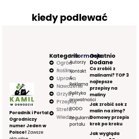
kiedy podlewać
Kategorie
Informacje
Ostatnio
Dodane
Autorzy
Ogród
Co zrobić z
Rośliny
Kontakt
malinami? TOP 3
&
Uprawa
najlepsze
Reklama
Nawożenie
przepisy na
Polityka
Grzyby
maliny
prywatności
Przepisy
Jak zrobić sok z
RODO
Strefa
malin na zimę?
Poradnik i Portal
Wiedzy
Domowy przepis
Regulamin
Ogrodniczy
krok po kroku
portalu
numer Jeden w
Polsce!
Zawsze
Jak wygląda
aktualne