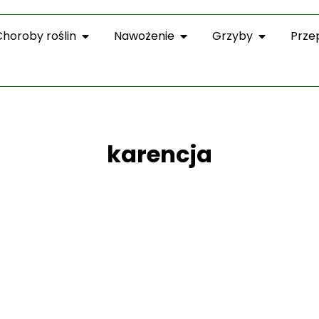
Choroby roślin
Nawożenie
Grzyby
Prze
karencja