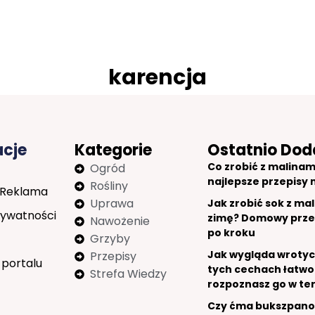
karencja
acje
Kategorie
Ostatnio Dod
Co zrobić z malinam
Ogród
najlepsze przepisy 
Rośliny
 Reklama
Uprawa
Jak zrobić sok z mal
rywatności
zimę? Domowy prze
Nawożenie
po kroku
Grzyby
Jak wygląda wrotyc
Przepisy
 portalu
tych cechach łatwo
Strefa Wiedzy
rozpoznasz go w te
Czy ćma bukszpan