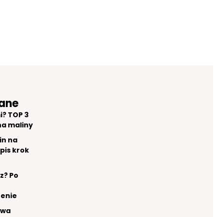
ane
i? TOP 3
na maliny
in na
pis krok
z? Po
renie
owa