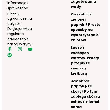
zagotowania
informacje i
wody
sprawdzone
porady
Co zrobić z
ogrodnicze na
zielonej
cały rok.
papryki? Proste
Dziękujemy za
sposoby na
regularne
wykorzystanie
odwiedzanie
zbiorów
naszej witryny.
Leczo z
własnych
warzyw. Prosty
przepis ze
swojską
kiełbasą
Jak obrać
paprykę ze
skóry? Po tym
zabiegu skórka
schodzi niemal
sama