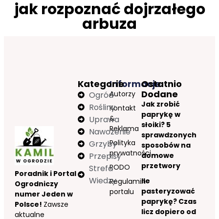
jak rozpoznać dojrzałego
arbuza
Kategorie
Informacje
Ostatnio
Dodane
Autorzy
Ogród
Jak zrobić
Rośliny
Kontakt
paprykę w
&
Uprawa
słoiki? 5
Reklama
Nawożenie
sprawdzonych
Polityka
Grzyby
sposobów na
prywatności
Przepisy
domowe
przetwory
RODO
Strefa
Poradnik i Portal
Wiedzy
Ile
Regulamin
Ogrodniczy
pasteryzować
portalu
numer Jeden w
paprykę? Czas
Polsce!
Zawsze
licz dopiero od
aktualne