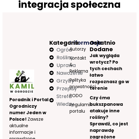
integracja społeczna
Kategorie
Informacje
Ostatnio
Dodane
Autorzy
Ogród
Jak wygląda
Rośliny
Kontakt
wrotycz? Po
&
Uprawa
tych cechach
Reklama
Nawożenie
łatwo
Polityka
Grzyby
rozpoznasz go w
prywatności
Przepisy
terenie
RODO
Strefa
Czy ćma
Poradnik i Portal
Wiedzy
bukszpanowa
Regulamin
Ogrodniczy
atakuje inne
portalu
numer Jeden w
rośliny?
Polsce!
Zawsze
Sprawdź, co jest
aktualne
naprawdę
informacje i
zagrożone
sprawdzone