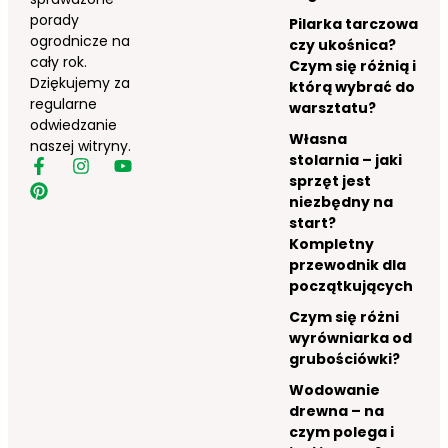
porady
Pilarka tarczowa
ogrodnicze na
czy ukośnica?
cały rok.
Czym się różnią i
Dziękujemy za
którą wybrać do
regularne
warsztatu?
odwiedzanie
Własna
naszej witryny.
stolarnia – jaki
sprzęt jest
niezbędny na
start?
Kompletny
przewodnik dla
początkujących
Czym się różni
wyrówniarka od
grubościówki?
Wodowanie
drewna – na
czym polega i