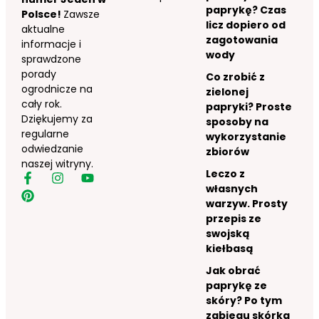
paprykę? Czas
Polsce!
Zawsze
licz dopiero od
aktualne
zagotowania
informacje i
wody
sprawdzone
porady
Co zrobić z
ogrodnicze na
zielonej
cały rok.
papryki? Proste
Dziękujemy za
sposoby na
regularne
wykorzystanie
odwiedzanie
zbiorów
naszej witryny.
Leczo z
własnych
warzyw. Prosty
przepis ze
swojską
kiełbasą
Jak obrać
paprykę ze
skóry? Po tym
zabiegu skórka