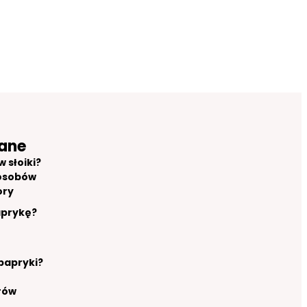
ane
 słoiki?
osobów
ory
aprykę?
 papryki?
rów