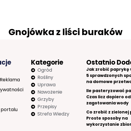
Gnojówka z liści buraków
acje
Kategorie
Ostatnio Dod
Jak zrobić paprykę w
Ogród
5 sprawdzonych sp
Rośliny
 Reklama
na domowe przetw
Uprawa
rywatności
Ile pasteryzować p
Nawożenie
Czas licz dopiero od
Grzyby
zagotowania wody
Przepisy
 portalu
Co zrobić z zielonej
Strefa Wiedzy
Proste sposoby na
wykorzystanie zbio