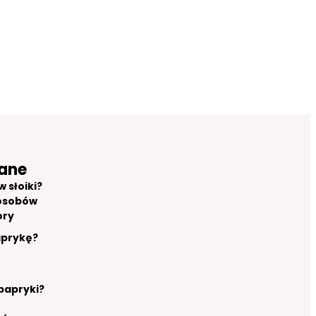
ane
 słoiki?
osobów
ory
aprykę?
 papryki?