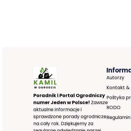
Inform
Autorzy
Kontakt &
Poradnik i Portal Ogrodniczy
Polityka p
numer Jeden w Polsce!
Zawsze
RODO
aktualne informacje i
sprawdzone porady ogrodnicze
Regulamin
na cały rok. Dziękujemy za
regularne odwiedzanie naszej