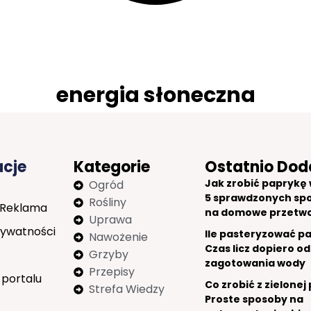
energia słoneczna
acje
Kategorie
Ostatnio Dod
Jak zrobić paprykę w
Ogród
5 sprawdzonych sp
Rośliny
 Reklama
na domowe przetw
Uprawa
rywatności
Ile pasteryzować p
Nawożenie
Czas licz dopiero od
Grzyby
zagotowania wody
Przepisy
 portalu
Co zrobić z zielonej
Strefa Wiedzy
Proste sposoby na