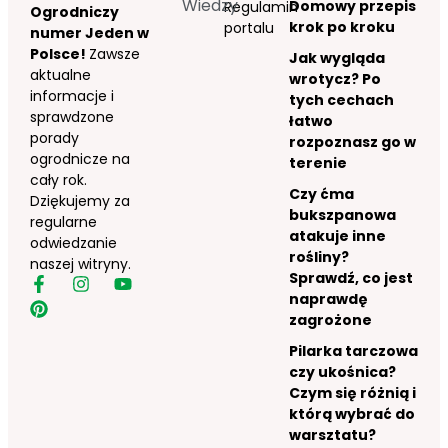
Wiedzy
Domowy przepis
Regulamin
Ogrodniczy
krok po kroku
portalu
numer Jeden w
Polsce!
Zawsze
Jak wygląda
aktualne
wrotycz? Po
informacje i
tych cechach
sprawdzone
łatwo
porady
rozpoznasz go w
ogrodnicze na
terenie
cały rok.
Czy ćma
Dziękujemy za
bukszpanowa
regularne
atakuje inne
odwiedzanie
rośliny?
naszej witryny.
Sprawdź, co jest
naprawdę
zagrożone
Pilarka tarczowa
czy ukośnica?
Czym się różnią i
którą wybrać do
warsztatu?