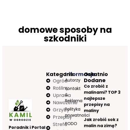
domowe sposoby na
szkodniki
Kategorie
Informacje
Ostatnio
Dodane
Autorzy
Ogród
Co zrobić z
Rośliny
Kontakt
malinami? TOP 3
&
Uprawa
najlepsze
Reklama
Nawożenie
przepisy na
Polityka
Grzyby
maliny
prywatności
Przepisy
Jak zrobić sok z
RODO
Strefa
malin na zimę?
Poradnik i Portal