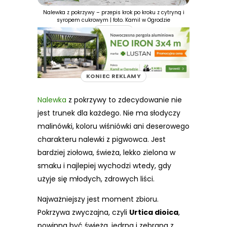
Nalewka z pokrzywy – przepis krok po kroku z cytryną i
syropem cukrowym | foto. Kamil w Ogrodzie
REKLAMA
KONIEC REKLAMY
Nalewka
z pokrzywy to zdecydowanie nie
jest trunek dla każdego. Nie ma słodyczy
malinówki, koloru wiśniówki ani deserowego
charakteru nalewki z pigwowca. Jest
bardziej ziołowa, świeża, lekko zielona w
smaku i najlepiej wychodzi wtedy, gdy
użyje się młodych, zdrowych liści.
Najważniejszy jest moment zbioru.
Pokrzywa zwyczajna, czyli
Urtica dioica
,
powinna być świeża, jędrna i zebrana z