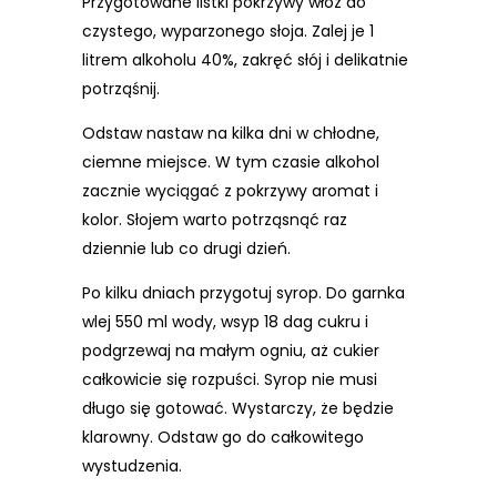
Przygotowane listki pokrzywy włóż do
czystego, wyparzonego słoja. Zalej je 1
litrem alkoholu 40%, zakręć słój i delikatnie
potrząśnij.
Odstaw nastaw na kilka dni w chłodne,
ciemne miejsce. W tym czasie alkohol
zacznie wyciągać z pokrzywy aromat i
kolor. Słojem warto potrząsnąć raz
dziennie lub co drugi dzień.
Po kilku dniach przygotuj syrop. Do garnka
wlej 550 ml wody, wsyp 18 dag cukru i
podgrzewaj na małym ogniu, aż cukier
całkowicie się rozpuści. Syrop nie musi
długo się gotować. Wystarczy, że będzie
klarowny. Odstaw go do całkowitego
wystudzenia.