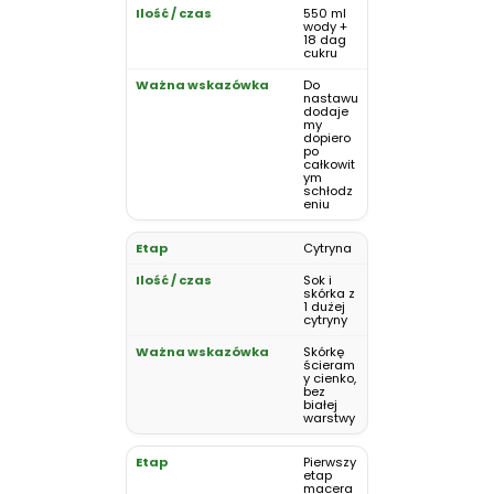
550 ml
wody +
18 dag
cukru
Do
nastawu
dodaje
my
dopiero
po
całkowit
ym
schłodz
eniu
Cytryna
Sok i
skórka z
1 dużej
cytryny
Skórkę
ścieram
y cienko,
bez
białej
warstwy
Pierwszy
etap
macera