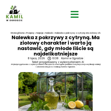
Strona główna
»
Przepisy
»
Napoje
»
Nalewki
»
Nalewka z pokrzywy z cytryną. Ma ziołowy charakter i wart
Nalewka z pokrzywy z cytryną. Ma
ziołowy charakter i warto ją
nastawić, gdy młode liście są
najdelikatniejsze
8 lipca, 2026
10:38
Kamil w Ogrodzie
Tekst przygotowany z wykorzystaniem AI
Artykuł przygotowano z wykorzystaniem narzędzi AI, a następnie poddano merytorycznej weryfikacji, redakcji
i zatwierdzeniu przez redakcję Kamil w Ogrodzie.