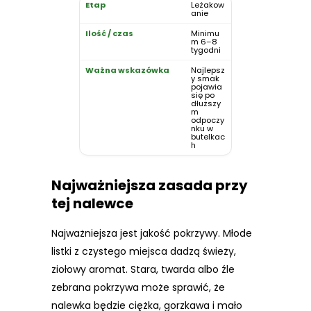
Leżakow
anie
Minimu
m 6–8
tygodni
Najlepsz
y smak
pojawia
się po
dłuższy
m
odpoczy
nku w
butelkac
h
Najważniejsza zasada przy
tej nalewce
Najważniejsza jest jakość pokrzywy. Młode
listki z czystego miejsca dadzą świeży,
ziołowy aromat. Stara, twarda albo źle
zebrana pokrzywa może sprawić, że
nalewka będzie ciężka, gorzkawa i mało