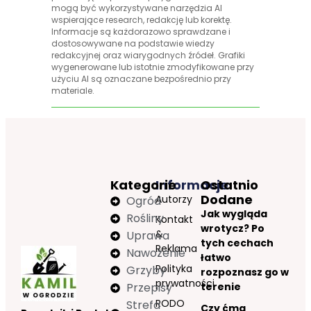
mogą być wykorzystywane narzędzia AI
wspierające research, redakcję lub korektę.
Informacje są każdorazowo sprawdzane i
dostosowywane na podstawie wiedzy
redakcyjnej oraz wiarygodnych źródeł. Grafiki
wygenerowane lub istotnie zmodyfikowane przy
użyciu AI są oznaczane bezpośrednio przy
materiale.
Kategorie
Informacje
Ostatnio
Dodane
Autorzy
Ogród
Jak wygląda
Rośliny
Kontakt
wrotycz? Po
&
Uprawa
tych cechach
Reklama
Nawożenie
łatwo
Polityka
Grzyby
rozpoznasz go w
prywatności
Przepisy
terenie
RODO
Strefa
Czy ćma