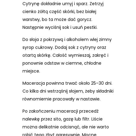
Cytrynę dokładnie umyj i sparz. Zetrzyj
cienko żółtą część skórki, bez białej
warstwy, bo ta może dać gorycz.
Następnie wyciśnij sok i usuń pestki.
Do słoja z pokrzywą i alkoholem wlej zimny
syrop cukrowy. Dodaj sok z cytryny oraz
otartą skórkę. Całość wymieszaj, zakręć i
ponownie odstaw w ciemne, chłodne
miejsce.
Maceracja powinna trwać około 25–30 dni.
Co kilka dni wstrząśnij słojem, żeby składniki
równomiernie pracowały w nastawie.
Po zakończeniu maceracji przecedź
nalewkę przez sito, gazę lub filtr. Liście
można delikatnie odcisnąć, ale nie warto
robić tego zbyt agresywnie. Mocne