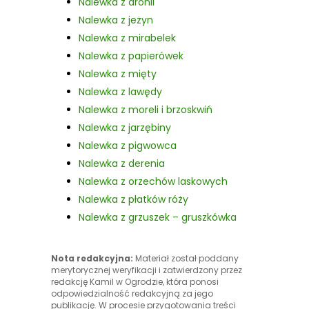
Nalewka z aronii
Nalewka z jeżyn
Nalewka z mirabelek
Nalewka z papierówek
Nalewka z mięty
Nalewka z lawędy
Nalewka z moreli i brzoskwiń
Nalewka z jarzębiny
Nalewka z pigwowca
Nalewka z derenia
Nalewka z orzechów laskowych
Nalewka z płatków róży
Nalewka z grzuszek – gruszkówka
Nota redakcyjna:
Materiał został poddany
merytorycznej weryfikacji i zatwierdzony przez
redakcję Kamil w Ogrodzie, która ponosi
odpowiedzialność redakcyjną za jego
publikację. W procesie przygotowania treści