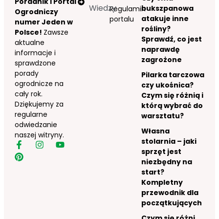
Poradnik i Portal
Wiedzy
bukszpanowa
Regulamin
Ogrodniczy
atakuje inne
portalu
numer Jeden w
rośliny?
Polsce!
Zawsze
Sprawdź, co jest
aktualne
naprawdę
informacje i
zagrożone
sprawdzone
porady
Pilarka tarczowa
ogrodnicze na
czy ukośnica?
cały rok.
Czym się różnią i
Dziękujemy za
którą wybrać do
regularne
warsztatu?
odwiedzanie
Własna
naszej witryny.
stolarnia – jaki
sprzęt jest
niezbędny na
start?
Kompletny
przewodnik dla
początkujących
Czym się różni