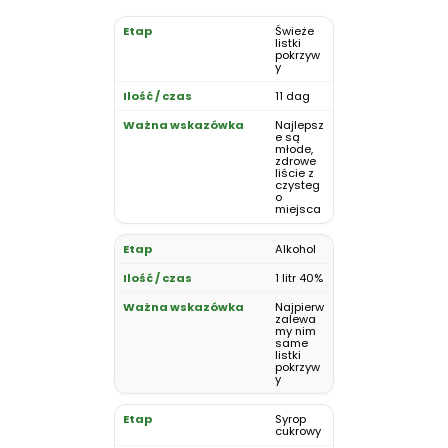
Świeże
listki
pokrzyw
y
11 dag
Najlepsz
e są
młode,
zdrowe
liście z
czysteg
o
miejsca
Alkohol
1 litr 40%
Najpierw
zalewa
my nim
same
listki
pokrzyw
y
Syrop
cukrowy