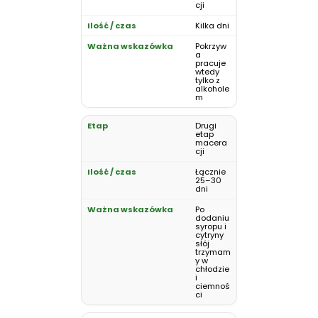
cji
Kilka dni
Pokrzyw
a
pracuje
wtedy
tylko z
alkohole
m
Drugi
etap
macera
cji
Łącznie
25–30
dni
Po
dodaniu
syropu i
cytryny
słój
trzymam
y w
chłodzie
i
ciemnoś
ci