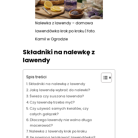
Nalewka z lawendy – domowa
lawendówka krok po kroku | foto.
Kamil w Ogrodzie
Składniki na nalewkę z
lawendy
Spis treści
Składniki na nalewkę z lawendy
Jaką lawendę wybrać do nalewki?
Świeża czy suszona lawenda?
Czy lawendę trzeba myć?
Czy używać samych kwiatów, czy
całych gałązek?
Dlaczego lawendy nie wolno długo
macerować?
Nalewka z lawendy krok po kroku
Ile powinna leżakować lawendówka?