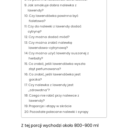
Jak smakuje dobra nalewka z
lawendy?
Czy lawendówka powinna być
fioletowa?
Czy do nalewki z lawendy dodać
cytrynę?
Czy można dodać miód?
Czy można zrobić nalewkę
lawendowo-cytrynową?
Czy można użyć lawendy suszonej z
herbaty?
Co zrobić, jeśli lawendówka wyszła
zbyt perfumowana?
Co zrobić, jeśli lawendówka jest
gorzka?
Czy nalewka z lawendy jest
„zdrowotna”?
Czego nie robić przy nalewce z
lawendy?
Proporcje i etapy w skrócie
Pozostałe polecane nalewki i syropy
Z tej porcji wychodzi około 800–900 ml