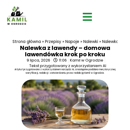
Strona główna
»
Przepisy
»
Napoje
»
Nalewki
»
Nalewka z la
Nalewka z lawendy – domowa
lawendówka krok po kroku
9 lipca, 2026
11:06
Kamil w Ogrodzie
Tekst przygotowany z wykorzystaniem AI
Artykuł przygotowano z wykorzystaniem narzędzi AI, a następnie poddano merytorycznej
weryfikacji, redakcji i zatwierdzeniu przez redakcję Kamil w Ogrodzie.