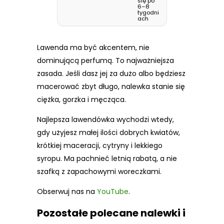
się po
6–8
tygodni
ach
Lawenda ma być akcentem, nie
dominującą perfumą. To najważniejsza
zasada. Jeśli dasz jej za dużo albo będziesz
macerować zbyt długo, nalewka stanie się
ciężka, gorzka i męcząca.
Najlepsza lawendówka wychodzi wtedy,
gdy użyjesz małej ilości dobrych kwiatów,
krótkiej maceracji, cytryny i lekkiego
syropu. Ma pachnieć letnią rabatą, a nie
szafką z zapachowymi woreczkami.
Obserwuj nas na
YouTube
.
Pozostałe polecane nalewki i