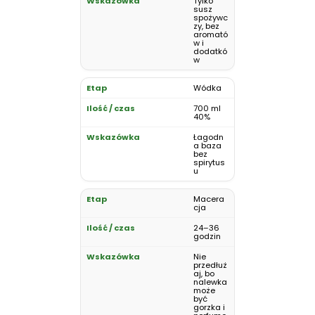
Tylko
susz
spożywc
zy, bez
aromató
w i
dodatkó
w
Wódka
700 ml
40%
Łagodn
a baza
bez
spirytus
u
Macera
cja
24–36
godzin
Nie
przedłuż
aj, bo
nalewka
może
być
gorzka i