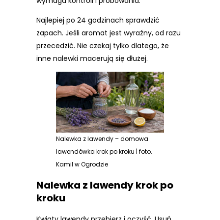
wymaga kontroli i próbowania.
Najlepiej po 24 godzinach sprawdzić
zapach. Jeśli aromat jest wyraźny, od razu
przecedzić. Nie czekaj tylko dlatego, że
inne nalewki macerują się dłużej.
Nalewka z lawendy – domowa
lawendówka krok po kroku | foto.
Kamil w Ogrodzie
Nalewka z lawendy krok po
kroku
Kwiaty lawendy przebierz i oczyść. Usuń