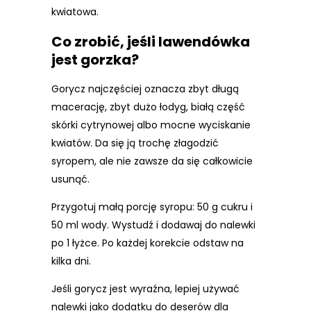
kwiatowa.
Co zrobić, jeśli lawendówka
jest gorzka?
Gorycz najczęściej oznacza zbyt długą
macerację, zbyt dużo łodyg, białą część
skórki cytrynowej albo mocne wyciskanie
kwiatów. Da się ją trochę złagodzić
syropem, ale nie zawsze da się całkowicie
usunąć.
Przygotuj małą porcję syropu: 50 g cukru i
50 ml wody. Wystudź i dodawaj do nalewki
po 1 łyżce. Po każdej korekcie odstaw na
kilka dni.
Jeśli gorycz jest wyraźna, lepiej używać
nalewki jako dodatku do deserów dla