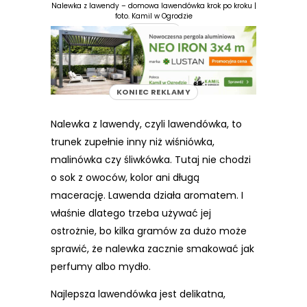
Nalewka z lawendy – domowa lawendówka krok po kroku |
foto. Kamil w Ogrodzie
REKLAMA
KONIEC REKLAMY
Nalewka z lawendy, czyli lawendówka, to
trunek zupełnie inny niż wiśniówka,
malinówka czy śliwkówka. Tutaj nie chodzi
o sok z owoców, kolor ani długą
macerację. Lawenda działa aromatem. I
właśnie dlatego trzeba używać jej
ostrożnie, bo kilka gramów za dużo może
sprawić, że nalewka zacznie smakować jak
perfumy albo mydło.
Najlepsza lawendówka jest delikatna,