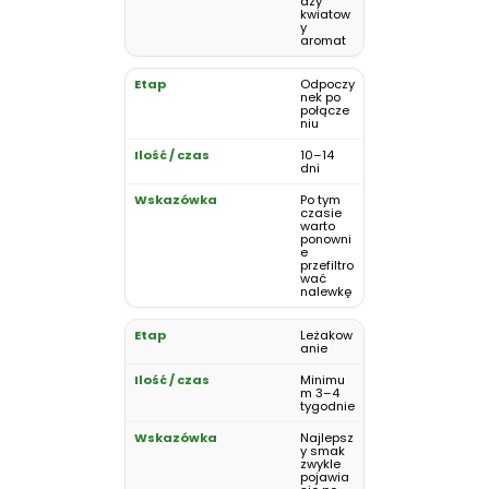
aży
kwiatow
y
aromat
Odpoczy
nek po
połącze
niu
10–14
dni
Po tym
czasie
warto
ponowni
e
przefiltro
wać
nalewkę
Leżakow
anie
Minimu
m 3–4
tygodnie
Najlepsz
y smak
zwykle
pojawia