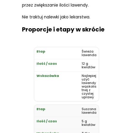
przez zwiększanie ilości lawendy.
Nie traktuj nalewki jako lekarstwa.
Proporcje i etapy w skrócie
Świeża
lawenda
12 g
kwiatów
Najlepiej
użyć
lawendy
wąskolis
tnej z
czystej
uprawy
Suszona
lawenda
5 g
kwiatów