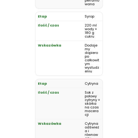
perfumo
wana
Syrop
220 ml
wody +
180 g
cukru
Dodaje
my
dopiero
po
całkowit
ym
wystudz
eniu
Cytryna
Sok z
połowy
cytryny +
skórka
na czas
macera
cji
Cytryna
odśwież
a i
równow