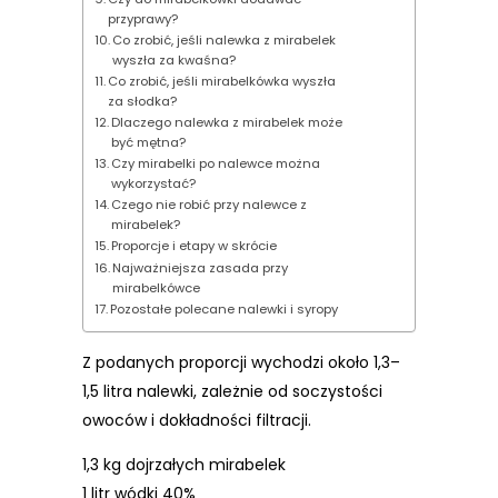
przyprawy?
Co zrobić, jeśli nalewka z mirabelek
wyszła za kwaśna?
Co zrobić, jeśli mirabelkówka wyszła
za słodka?
Dlaczego nalewka z mirabelek może
być mętna?
Czy mirabelki po nalewce można
wykorzystać?
Czego nie robić przy nalewce z
mirabelek?
Proporcje i etapy w skrócie
Najważniejsza zasada przy
mirabelkówce
Pozostałe polecane nalewki i syropy
Z podanych proporcji wychodzi około 1,3–
1,5 litra nalewki, zależnie od soczystości
owoców i dokładności filtracji.
1,3 kg dojrzałych mirabelek
1 litr wódki 40%