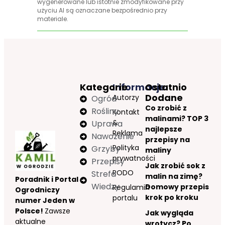
wygenerowane lub istotnie zmodyfikowane przy
użyciu AI są oznaczane bezpośrednio przy
materiale.
Kategorie
Informacje
Ostatnio
Dodane
Autorzy
Ogród
Co zrobić z
Rośliny
Kontakt
malinami? TOP 3
&
Uprawa
najlepsze
Reklama
Nawożenie
przepisy na
Polityka
Grzyby
maliny
prywatności
Przepisy
Jak zrobić sok z
RODO
Strefa
malin na zimę?
Poradnik i Portal
Wiedzy
Domowy przepis
Regulamin
Ogrodniczy
krok po kroku
portalu
numer Jeden w
Polsce!
Zawsze
Jak wygląda
aktualne
wrotycz? Po