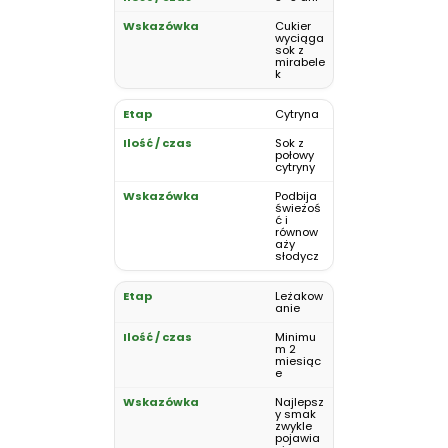
Cukier
wyciąga
sok z
mirabele
k
Cytryna
Sok z
połowy
cytryny
Podbija
świeżoś
ć i
równow
aży
słodycz
Leżakow
anie
Minimu
m 2
miesiąc
e
Najlepsz
y smak
zwykle
pojawia