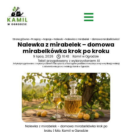
Strona główna
»
Przepisy
»
Napoje
»
Nalewki
»
Nalewka z mirabelek – domowa mirabelkówka krok po kro
Nalewka z mirabelek – domowa
mirabelkówka krok po kroku
9 lipca, 2026
10:43
Kamil w Ogrodzie
Tekst przygotowany z wykorzystaniem AI
Artykuł przygotowano z wykorzystaniem narzędzi AI, a następnie poddano merytorycznej weryfikacji, redakcji
i zatwierdzeniu przez redakcję Kamil w Ogrodzie.
Nalewka z mirabelek – domowa mirabelkówka krok po
kroku | foto. Kamil w Ogrodzie