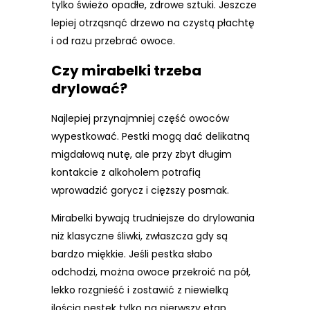
tylko świeżo opadłe, zdrowe sztuki. Jeszcze
lepiej otrząsnąć drzewo na czystą płachtę
i od razu przebrać owoce.
Czy mirabelki trzeba
drylować?
Najlepiej przynajmniej część owoców
wypestkować. Pestki mogą dać delikatną
migdałową nutę, ale przy zbyt długim
kontakcie z alkoholem potrafią
wprowadzić gorycz i cięższy posmak.
Mirabelki bywają trudniejsze do drylowania
niż klasyczne śliwki, zwłaszcza gdy są
bardzo miękkie. Jeśli pestka słabo
odchodzi, można owoce przekroić na pół,
lekko rozgnieść i zostawić z niewielką
ilością pestek tylko na pierwszy etap.