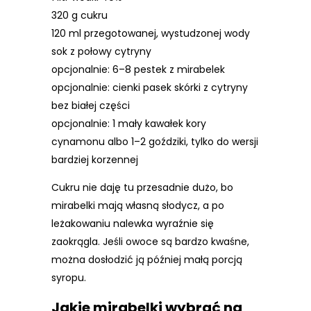
320 g cukru
120 ml przegotowanej, wystudzonej wody
sok z połowy cytryny
opcjonalnie: 6–8 pestek z mirabelek
opcjonalnie: cienki pasek skórki z cytryny
bez białej części
opcjonalnie: 1 mały kawałek kory
cynamonu albo 1–2 goździki, tylko do wersji
bardziej korzennej
Cukru nie daję tu przesadnie dużo, bo
mirabelki mają własną słodycz, a po
leżakowaniu nalewka wyraźnie się
zaokrągla. Jeśli owoce są bardzo kwaśne,
można dosłodzić ją później małą porcją
syropu.
Jakie mirabelki wybrać na