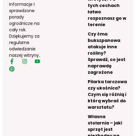
informacje i
tych cechach
sprawdzone
łatwo
porady
rozpoznasz go w
ogrodnicze na
terenie
cały rok.
Czy ćma
Dziękujemy za
bukszpanowa
regularne
atakuje inne
odwiedzanie
rośliny?
naszej witryny.
Sprawdź, co jest
naprawdę
zagrożone
Pilarka tarczowa
czy ukośnica?
Czym się różnią i
którą wybrać do
warsztatu?
Własna
stolarnia – jaki
sprzęt jest
niezbędny na