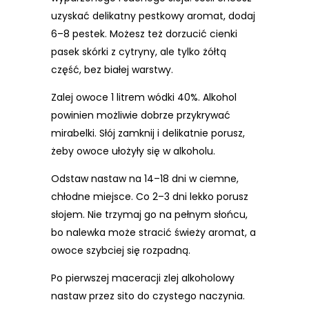
uzyskać delikatny pestkowy aromat, dodaj
6–8 pestek. Możesz też dorzucić cienki
pasek skórki z cytryny, ale tylko żółtą
część, bez białej warstwy.
Zalej owoce 1 litrem wódki 40%. Alkohol
powinien możliwie dobrze przykrywać
mirabelki. Słój zamknij i delikatnie porusz,
żeby owoce ułożyły się w alkoholu.
Odstaw nastaw na 14–18 dni w ciemne,
chłodne miejsce. Co 2–3 dni lekko porusz
słojem. Nie trzymaj go na pełnym słońcu,
bo nalewka może stracić świeży aromat, a
owoce szybciej się rozpadną.
Po pierwszej maceracji zlej alkoholowy
nastaw przez sito do czystego naczynia.