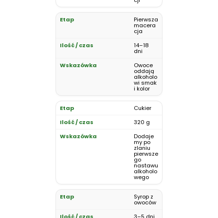
cji
Pierwsza
macera
cja
14–18
dni
Owoce
oddają
alkoholo
wi smak
i kolor
Cukier
320 g
Dodaje
my po
zlaniu
pierwsze
go
nastawu
alkoholo
wego
Syrop z
owoców
3–5 dni