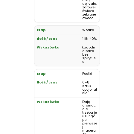
e są
dojrzałe,
zdrowe i
świeżo
zebrane
owoce
Wódka
1 litr 40%
Łagodn
a baza
bez
spirytus
u
Pestki
6–8
sztuk
opcjonal
nie
Dają
aromat,
ale
trzeba je
usunąć
po
pierwsze
j
macera