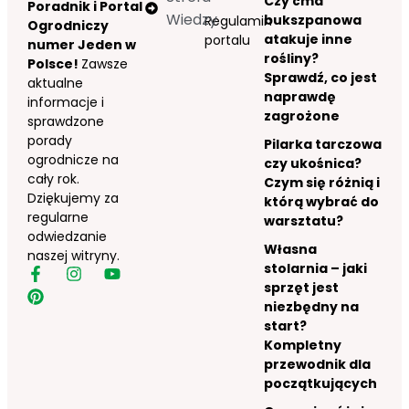
Czy ćma
Poradnik i Portal
Wiedzy
bukszpanowa
Regulamin
Ogrodniczy
atakuje inne
portalu
numer Jeden w
rośliny?
Polsce!
Zawsze
Sprawdź, co jest
aktualne
naprawdę
informacje i
zagrożone
sprawdzone
porady
Pilarka tarczowa
ogrodnicze na
czy ukośnica?
cały rok.
Czym się różnią i
Dziękujemy za
którą wybrać do
regularne
warsztatu?
odwiedzanie
Własna
naszej witryny.
stolarnia – jaki
sprzęt jest
niezbędny na
start?
Kompletny
przewodnik dla
początkujących