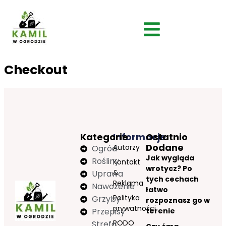
Checkout
Kategorie
Informacje
Ostatnio
Dodane
Autorzy
Ogród
Jak wygląda
Rośliny
Kontakt
wrotycz? Po
&
Uprawa
tych cechach
Reklama
Nawożenie
łatwo
Polityka
Grzyby
rozpoznasz go w
prywatności
Przepisy
terenie
RODO
Strefa