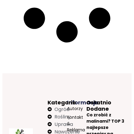
Kategorie
Informacje
Ostatnio
Dodane
Autorzy
Ogród
Co zrobić z
Rośliny
Kontakt
malinami? TOP 3
&
Uprawa
najlepsze
Reklama
Nawożenie
przepisy na