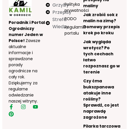
Polityka
Grzyby
maliny
prywatności
Przepisy
Jak zrobić sok z
RODO
Strefa
malin na zimę?
Poradnik i Portal
Wiedzy
Domowy przepis
Regulamin
Ogrodniczy
krok po kroku
portalu
numer Jeden w
Polsce!
Zawsze
Jak wygląda
aktualne
wrotycz? Po
informacje i
tych cechach
sprawdzone
łatwo
porady
rozpoznasz go w
ogrodnicze na
terenie
cały rok.
Czy ćma
Dziękujemy za
bukszpanowa
regularne
atakuje inne
odwiedzanie
rośliny?
naszej witryny.
Sprawdź, co jest
naprawdę
zagrożone
Pilarka tarczowa