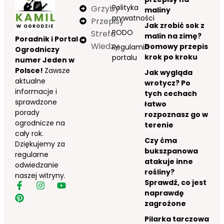
Polityka
Grzyby
maliny
prywatności
Przepisy
Jak zrobić sok z
RODO
Strefa
malin na zimę?
Poradnik i Portal
Wiedzy
Domowy przepis
Regulamin
Ogrodniczy
krok po kroku
portalu
numer Jeden w
Polsce!
Zawsze
Jak wygląda
aktualne
wrotycz? Po
informacje i
tych cechach
sprawdzone
łatwo
porady
rozpoznasz go w
ogrodnicze na
terenie
cały rok.
Czy ćma
Dziękujemy za
bukszpanowa
regularne
atakuje inne
odwiedzanie
rośliny?
naszej witryny.
Sprawdź, co jest
naprawdę
zagrożone
Pilarka tarczowa