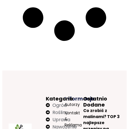
Kategorie
Informacje
Ostatnio
Dodane
Autorzy
Ogród
Co zrobić z
Rośliny
Kontakt
malinami? TOP 3
&
Uprawa
najlepsze
Reklama
Nawożenie
przepisy na