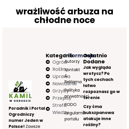
wrażliwość arbuza na
chłodne noce
Kategorie
Informacje
Ostatnio
Dodane
Autorzy
Ogród
Jak wygląda
Rośliny
Kontakt
wrotycz? Po
&
Uprawa
tych cechach
Reklama
Nawożenie
łatwo
Polityka
Grzyby
rozpoznasz go w
prywatności
Przepisy
terenie
RODO
Strefa
Czy ćma
Poradnik i Portal
Wiedzy
bukszpanowa
Regulamin
Ogrodniczy
atakuje inne
portalu
numer Jeden w
rośliny?
Polsce!
Zawsze