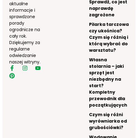
Sprawdź, co jest
aktualne
naprawdę
informacje i
zagrożone
sprawdzone
porady
Pilarka tarczowa
ogrodnicze na
czy ukośnica?
cały rok.
Czym się różnią i
Dziękujemy za
którą wybrać do
regularne
warsztatu?
odwiedzanie
Własna
naszej witryny.
stolarnia – jaki
sprzęt jest
niezbędny na
start?
Kompletny
przewodnik dla
początkujących
Czym się różni
wyrówniarka od
grubościówki?
Wodowanie