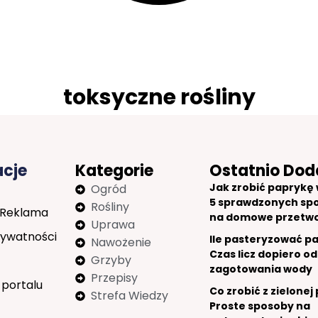
toksyczne rośliny
acje
Kategorie
Ostatnio Dod
Jak zrobić paprykę w
Ogród
5 sprawdzonych sp
Rośliny
 Reklama
na domowe przetw
Uprawa
rywatności
Ile pasteryzować p
Nawożenie
Czas licz dopiero od
Grzyby
zagotowania wody
Przepisy
 portalu
Co zrobić z zielonej
Strefa Wiedzy
Proste sposoby na