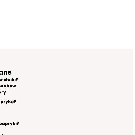
ane
 słoiki?
osobów
ory
aprykę?
 papryki?