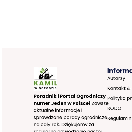
Inform
Autorzy
Kontakt &
Poradnik i Portal Ogrodniczy
Polityka p
numer Jeden w Polsce!
Zawsze
RODO
aktualne informacje i
sprawdzone porady ogrodnicze
Regulamin
na cały rok. Dziękujemy za
regularne odwiedzanie naszej